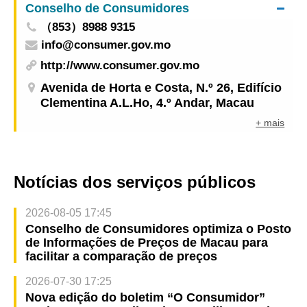
Conselho de Consumidores
juntos um capítulo esplêndido Criar juntos um
（853）8988 9315
futuro brilhante
info@consumer.gov.mo
http://www.consumer.gov.mo
Avenida de Horta e Costa, N.º 26, Edifício
Clementina A.L.Ho, 4.º Andar, Macau
+ mais
Notícias dos serviços públicos
2026-08-05 17:45
Conselho de Consumidores optimiza o Posto
de Informações de Preços de Macau para
facilitar a comparação de preços
2026-07-30 17:25
Nova edição do boletim “O Consumidor”