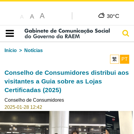
A
C
A
30°
A
Pesq
Índice
Início
Notícias
繁
PT
Conselho de Consumidores distribui aos
visitantes a Guia sobre as Lojas
Certificadas (2025)
Conselho de Consumidores
2025-01-28 12:42