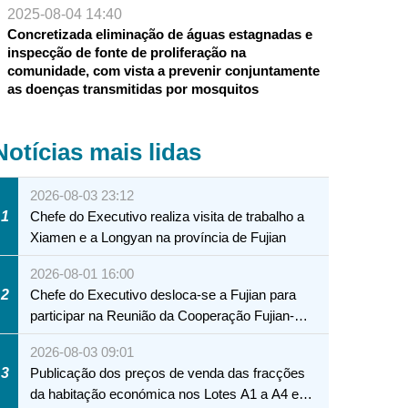
2025-08-04 14:40
Concretizada eliminação de águas estagnadas e
inspecção de fonte de proliferação na
comunidade, com vista a prevenir conjuntamente
as doenças transmitidas por mosquitos
 da febre dengue começa por conhecer os mosquitos Aedes (2)
Notícias mais lidas
2026-08-03 23:12
1
Chefe do Executivo realiza visita de trabalho a
Xiamen e a Longyan na província de Fujian
2026-08-01 16:00
2
Chefe do Executivo desloca-se a Fujian para
participar na Reunião da Cooperação Fujian-
Macau
2026-08-03 09:01
3
Publicação dos preços de venda das fracções
da habitação económica nos Lotes A1 a A4 e