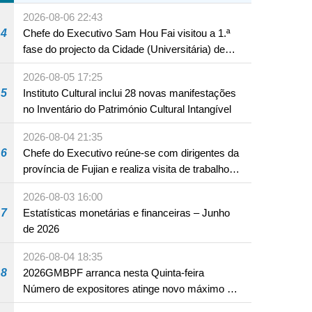
A12 da Zona A dos Novos Aterros
2026-08-06 22:43
4
Chefe do Executivo Sam Hou Fai visitou a 1.ª
fase do projecto da Cidade (Universitária) de
Educação Internacional de Macau e Hengqin
2026-08-05 17:25
5
Instituto Cultural inclui 28 novas manifestações
no Inventário do Património Cultural Intangível
2026-08-04 21:35
6
Chefe do Executivo reúne-se com dirigentes da
província de Fujian e realiza visita de trabalho
em Fuzhou
2026-08-03 16:00
7
Estatísticas monetárias e financeiras – Junho
de 2026
2026-08-04 18:35
8
2026GMBPF arranca nesta Quinta-feira
Número de expositores atinge novo máximo em
18 anos