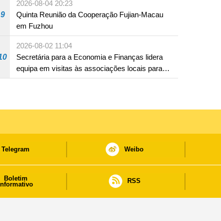
2026-08-04 20:23
9
Quinta Reunião da Cooperação Fujian-Macau
em Fuzhou
2026-08-02 11:04
10
Secretária para a Economia e Finanças lidera
equipa em visitas às associações locais para
consolidar consensos e promover os trabalhos
nas áreas económica e social
Telegram
Weibo
Boletim
RSS
informativo