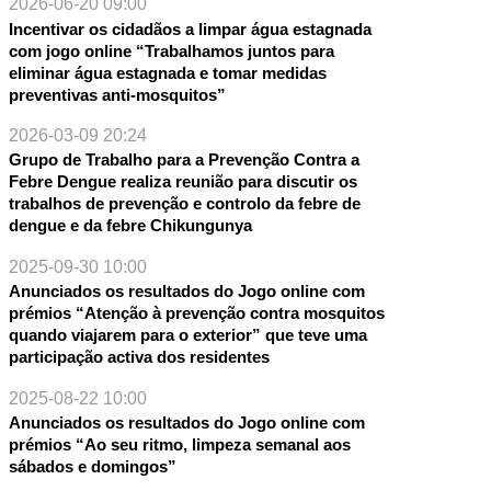
2026-06-20 09:00
Incentivar os cidadãos a limpar água estagnada
com jogo online “Trabalhamos juntos para
eliminar água estagnada e tomar medidas
preventivas anti-mosquitos”
2026-03-09 20:24
Grupo de Trabalho para a Prevenção Contra a
Febre Dengue realiza reunião para discutir os
trabalhos de prevenção e controlo da febre de
dengue e da febre Chikungunya
2025-09-30 10:00
Anunciados os resultados do Jogo online com
prémios “Atenção à prevenção contra mosquitos
quando viajarem para o exterior” que teve uma
participação activa dos residentes
2025-08-22 10:00
NTE
Anunciados os resultados do Jogo online com
prémios “Ao seu ritmo, limpeza semanal aos
sábados e domingos”