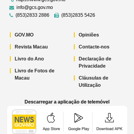
info@gcs.gov.mo
(853)2833 2886
(853)2835 5426
GOV.MO
Opiniões
Revista Macau
Contacte-nos
Livro do Ano
Declaração de
Privacidade
Livro de Fotos de
Macau
Cláusulas de
Utilização
Descarregar a aplicação de telemóvel
Aplicação de telemóvel “Notícias do G
Aplicação de telemóvel “
Aplicação 