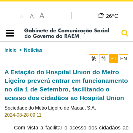
A
C
A
26°
A
Pesq
Índice
Início
Notícias
繁
简
PT
EN
A Estação do Hospital Union do Metro
Ligeiro preverá entrar em funcionamento
no dia 1 de Setembro, facilitando o
acesso dos cidadãos ao Hospital Union
Sociedade do Metro Ligeiro de Macau, S.A.
2024-08-28 09:11
Com vista a facilitar o acesso dos cidadãos ao