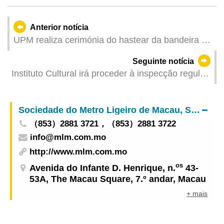
Anterior notícia
UPM realiza cerimónia do hastear da bandeira no
início do ano académico
Seguinte notícia
Instituto Cultural irá proceder à inspecção regular
e trabalhos de manutenção na área das Ruínas
de S. Paulo, encerrando ao público o monumento
Sociedade do Metro Ligeiro de Macau, S.A.
e a exposição de RV nos dias 3 e 4 de Setembro
（853）2881 3721，（853）2881 3722
info@mlm.com.mo
http://www.mlm.com.mo
os
Avenida do Infante D. Henrique, n.
43-
53A, The Macau Square, 7.º andar, Macau
+ mais