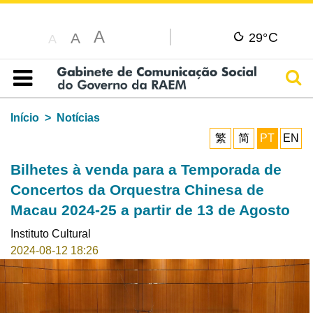
A
C
A
29°
A
Pesq
Índice
Início
Notícias
繁
简
PT
EN
Bilhetes à venda para a Temporada de
Concertos da Orquestra Chinesa de
Macau 2024-25 a partir de 13 de Agosto
Instituto Cultural
2024-08-12 18:26