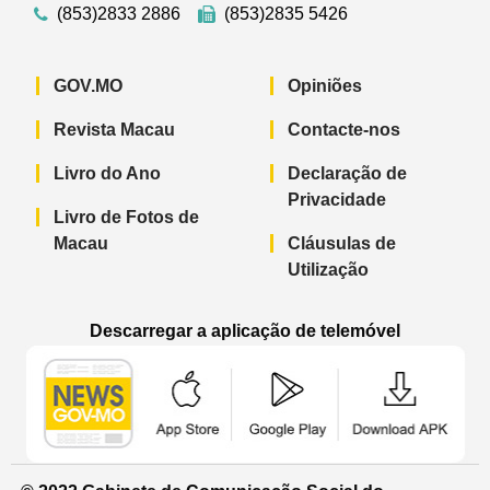
(853)2833 2886
(853)2835 5426
GOV.MO
Opiniões
Revista Macau
Contacte-nos
Livro do Ano
Declaração de
Privacidade
Livro de Fotos de
Macau
Cláusulas de
Utilização
Descarregar a aplicação de telemóvel
Aplicação de telemóvel “Notícias do G
Aplicação de telemóvel “
Aplicação 