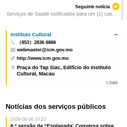
encontrem no Japão para se manterem atentos
Seguinte notícia
Serviços de Saúde notificados para um (1) caso
grave de infecção de COVID-19
Instituto Cultural
（853）2836 6866
webmaster@icm.gov.mo
http://www.icm.gov.mo
Praça do Tap Siac, Edifício do Instituto
Cultural, Macau
+ mais
Notícias dos serviços públicos
2026-08-06 10:23
8.ª sessão da “Esplanada: Conversa sobre