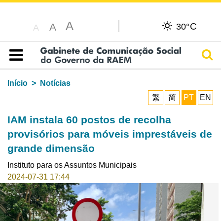
A
C
A
30°
A
Pesq
Índice
Início
Notícias
繁
简
PT
EN
IAM instala 60 postos de recolha
provisórios para móveis imprestáveis de
grande dimensão
Instituto para os Assuntos Municipais
2024-07-31 17:44