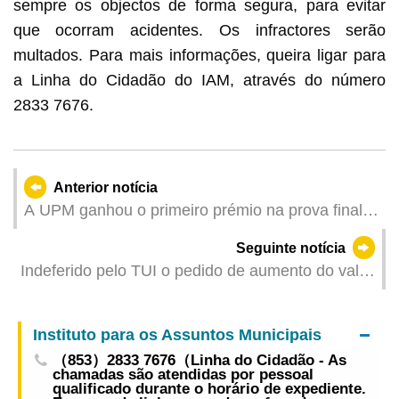
sempre os objectos de forma segura, para evitar
que ocorram acidentes. Os infractores serão
multados. Para mais informações, queira ligar para
a Linha do Cidadão do IAM, através do número
2833 7676.
Anterior notícia
A UPM ganhou o primeiro prémio na prova final
do “19.º Concurso de Invenção Informática para
Seguinte notícia
Estudantes Universitários dos Dois Lados do
Indeferido pelo TUI o pedido de aumento do valor
Estreito, de Hong Kong e de Macau”
da indemnização por divórcio por falta de
fundamentos de facto
Instituto para os Assuntos Municipais
（853）2833 7676（Linha do Cidadão - As
chamadas são atendidas por pessoal
qualificado durante o horário de expediente.