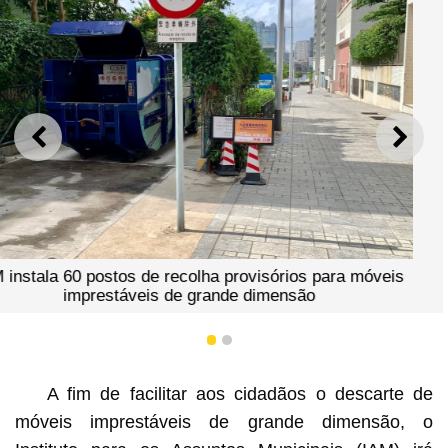
ANTERIOR
SEGU
a móveis
1
2
A fim de facilitar aos cidadãos o descarte de
IAM instala 60 postos de recolha provisórios par
móveis imprestáveis de grande dimensão, o
imprestáveis de grande dimensão