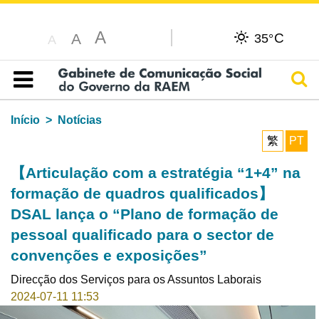
A
C
A
35°
A
Pesq
Índice
Início
Notícias
繁
PT
【Articulação com a estratégia “1+4” na
formação de quadros qualificados】
DSAL lança o “Plano de formação de
pessoal qualificado para o sector de
convenções e exposições”
Direcção dos Serviços para os Assuntos Laborais
2024-07-11 11:53