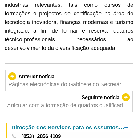
indústrias relevantes, tais como cursos de
formações e projectos de certificação na área de
tecnologia inovadora, finanças modernas e turismo
integrado, a fim de formar e reservar quadros
técnico-profissionais necessários ao
desenvolvimento da diversificação adequada.
Anterior notícia
Páginas electrónicas do Gabinete do Secretário
para a Segurança e das forças de segurança
Seguinte notícia
voltam a funcionar com normalidade
Articular com a formação de quadros qualificados
para as estratégias do desenvolvimento «1+4» A
DSAL e a DSAS de Hengqin cooperam para
Direcção dos Serviços para os Assuntos Laborais
providenciar dois planos de estágio específico
（853）2856 4109
facultando 90 vagas