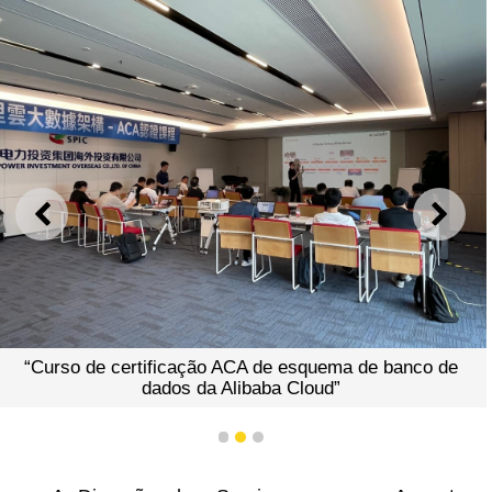
ANTERIOR
SEGU
“Curso de certificação ACA de esquema de banco de
dados da Alibaba Cloud”
1
2
3