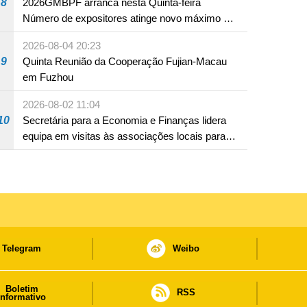
8
2026GMBPF arranca nesta Quinta-feira
Número de expositores atinge novo máximo em
18 anos
2026-08-04 20:23
9
Quinta Reunião da Cooperação Fujian-Macau
em Fuzhou
2026-08-02 11:04
10
Secretária para a Economia e Finanças lidera
equipa em visitas às associações locais para
consolidar consensos e promover os trabalhos
nas áreas económica e social
Telegram
Weibo
Boletim
RSS
informativo