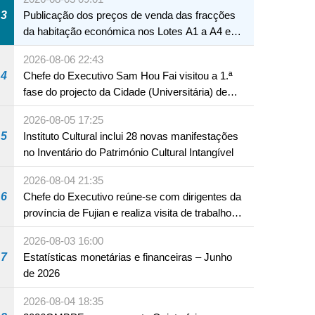
3
Publicação dos preços de venda das fracções
da habitação económica nos Lotes A1 a A4 e
A12 da Zona A dos Novos Aterros
2026-08-06 22:43
4
Chefe do Executivo Sam Hou Fai visitou a 1.ª
fase do projecto da Cidade (Universitária) de
Educação Internacional de Macau e Hengqin
2026-08-05 17:25
5
Instituto Cultural inclui 28 novas manifestações
no Inventário do Património Cultural Intangível
2026-08-04 21:35
6
Chefe do Executivo reúne-se com dirigentes da
província de Fujian e realiza visita de trabalho
em Fuzhou
2026-08-03 16:00
7
Estatísticas monetárias e financeiras – Junho
de 2026
2026-08-04 18:35