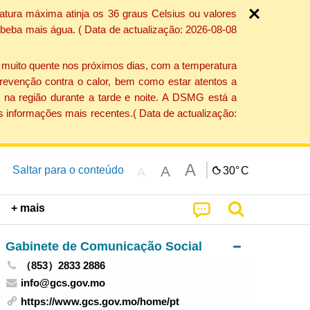
atura máxima atinja os 36 graus Celsius ou valores
 beba mais água. ( Data de actualização: 2026-08-08
e muito quente nos próximos dias, com a temperatura
revenção contra o calor, bem como estar atentos a
 na região durante a tarde e noite. A DSMG está a
s informações mais recentes.( Data de actualização:
A
A
Saltar para o conteúdo
30°
C
A
+ mais
Gabinete de Comunicação Social
（853）2833 2886
info@gcs.gov.mo
https://www.gcs.gov.mo/home/pt