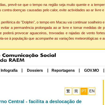
dias, prevê-se que o tempo na região seja muito quente e a temper
contra doenças causadas pelo calor, evite actividades ao ar livre e
eriférica do "Dolphin", o tempo em Macau vai continuar soalheiro 
evitar a permanência prolongada ao ar livre e tomar medidas de p
 poderá provocar aguaceiros, trovoadas e rajadas de vento fortes
apela-se à população que acompanhe as variações meteorológicas e a
Infografia
Dossiers
Reportagens
GOV.MO
繁
简
PT
EN
rno Central - facilita a deslocação de