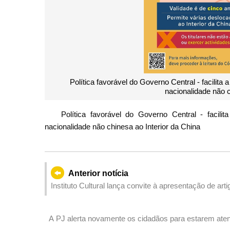
Política favorável do Governo Central - facili
nacionalidade não c
Política favorável do Governo Central - faci
nacionalidade não chinesa ao Interior da China
Anterior notícia
Instituto Cultural lança convite à apresentação de art
do “Centro Histórico de Macau” na Lista do Patrimóni
A PJ alerta novamente os cidadãos para estarem ate