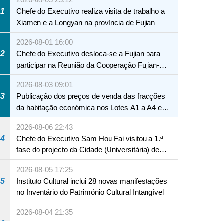
1
Chefe do Executivo realiza visita de trabalho a
Xiamen e a Longyan na província de Fujian
2026-08-01 16:00
2
Chefe do Executivo desloca-se a Fujian para
participar na Reunião da Cooperação Fujian-
Macau
2026-08-03 09:01
3
Publicação dos preços de venda das fracções
da habitação económica nos Lotes A1 a A4 e
A12 da Zona A dos Novos Aterros
2026-08-06 22:43
4
Chefe do Executivo Sam Hou Fai visitou a 1.ª
fase do projecto da Cidade (Universitária) de
Educação Internacional de Macau e Hengqin
2026-08-05 17:25
5
Instituto Cultural inclui 28 novas manifestações
no Inventário do Património Cultural Intangível
2026-08-04 21:35