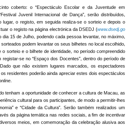
cinto coberto: o “Espectáculo Escolar e da Juventude em
tival Juvenil Internacional de Dança”, serão distribuídos,
 lugar, o registo, em seguida realiza-se o sorteio e depois o
tuar o registo na página electrónica da DSEDJ (
www.dsedj.go
do dia 15 de Julho, podendo cada pessoa levantar, no máximo,
 sorteados podem levantar os seus bilhetes no local escolhido,
 sorteio e o bilhete de identidade, no período compreendido
registar-se no “Espaço dos Docentes”, dentro do período de
s. Dado que não existem lugares marcados, os espectadores
os residentes poderão ainda apreciar estes dois espectáculos
online
.
ndo tenham a oportunidade de conhecer a cultura de Macau, as
iência cultural para os participantes, de modo a permitir-lhes
nomia” e “Cidade da Cultura”. Serão também realizados um
avés da página temática nas redes sociais, a fim de incentivar
r diversos meios, em comemoração da celebração alusiva aos