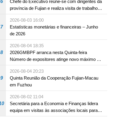
6
Chefe do Executivo reúne-se com dirigentes da
província de Fujian e realiza visita de trabalho
em Fuzhou
2026-08-03 16:00
7
Estatísticas monetárias e financeiras – Junho
de 2026
2026-08-04 18:35
8
2026GMBPF arranca nesta Quinta-feira
Número de expositores atinge novo máximo em
18 anos
2026-08-04 20:23
9
Quinta Reunião da Cooperação Fujian-Macau
em Fuzhou
2026-08-02 11:04
10
Secretária para a Economia e Finanças lidera
equipa em visitas às associações locais para
consolidar consensos e promover os trabalhos
nas áreas económica e social