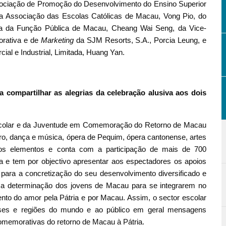
ociação de Promoção do Desenvolvimento do Ensino Superior
a Associação das Escolas Católicas de Macau, Vong Pio, do
va da Função Pública de Macau, Cheang Wai Seng, da Vice-
orativa e de
Marketing
da SJM Resorts, S.A., Porcia Leung, e
al e Industrial, Limitada, Huang Yan.
 compartilhar as alegrias da celebração alusiva aos dois
scolar e da Juventude em Comemoração do Retorno de Macau
teatro, dança e música, ópera de Pequim, ópera cantonense, artes
utros elementos e conta com a participação de mais de 700
 e tem por objectivo apresentar aos espectadores os apoios
para a concretização do seu desenvolvimento diversificado e
e a determinação dos jovens de Macau para se integrarem no
to do amor pela Pátria e por Macau. Assim, o sector escolar
aíses e regiões do mundo e ao público em geral mensagens
 comemorativas do retorno de Macau à Pátria.