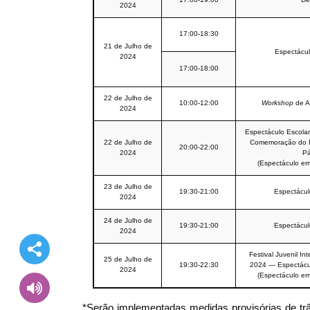
2024
17:00-18:30
21 de Julho de
Espectácu
2024
17:00-18:00
22 de Julho de
10:00-12:00
Workshop
de Ac
2024
Espectáculo Escola
22 de Julho de
Comemoração do R
20:00-22:00
2024
Pá
(Espectáculo em
23 de Julho de
19:30-21:00
Espectácul
2024
24 de Julho de
19:30-21:00
Espectácul
2024
Festival Juvenil I
25 de Julho de
19:30-22:30
2024 — Espectácu
2024
(Espectáculo em
*Serão implementadas medidas provisórias de trân