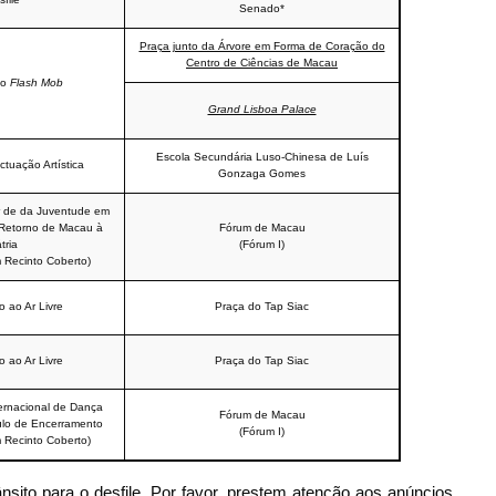
Senado*
Praça junto da Árvore em Forma de Coração do
Centro de Ciências de Macau
lo
Flash Mob
Grand Lisboa Palace
Escola Secundária Luso-Chinesa de Luís
tuação Artística
Gonzaga Gomes
r de da Juventude em
etorno de Macau à
Fórum de Macau
tria
(Fórum I)
 Recinto Coberto)
o ao Ar Livre
Praça do Tap Siac
o ao Ar Livre
Praça do Tap Siac
nternacional de Dança
Fórum de Macau
lo de Encerramento
(Fórum I)
 Recinto Coberto)
sito para o desfile. Por favor, prestem atenção aos anúncios