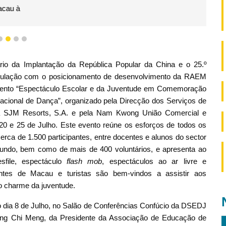
1
2
3
4
io da Implantação da República Popular da China e o 25.º
ticulação com o posicionamento de desenvolvimento da RAEM
ento “Espectáculo Escolar e da Juventude em Comemoração
rnacional de Dança”, organizado pela Direcção dos Serviços de
a SJM Resorts, S.A. e pela Nam Kwong União Comercial e
as 20 e 25 de Julho. Este evento reúne os esforços de todos os
erca de 1.500 participantes, entre docentes e alunos do sector
undo, bem como de mais de 400 voluntários, e apresenta ao
sfile, espectáculo
flash mob
, espectáculos ao ar livre e
entes de Macau e turistas são bem-vindos a assistir aos
o charme da juventude.
o dia 8 de Julho, no Salão de Conferências Confúcio da DSEDJ
ng Chi Meng, da Presidente da Associação de Educação de