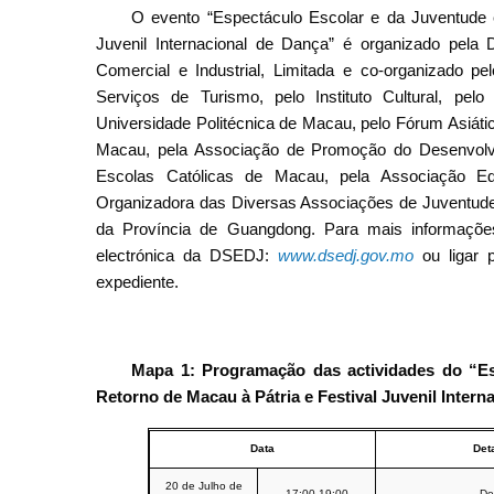
O evento “Espectáculo Escolar e da Juventude
Juvenil Internacional de Dança” é organizado pe
Comercial e Industrial, Limitada e co-organizado pe
Serviços de Turismo, pelo Instituto Cultural, pel
Universidade Politécnica de Macau, pelo Fórum Asiá
Macau, pela Associação de Promoção do Desenvolv
Escolas Católicas de Macau, pela Associação E
Organizadora das Diversas Associações de Juventud
da Província de Guangdong. Para mais informações 
electrónica da DSEDJ:
www.dsedj.gov.mo
ou ligar p
expediente.
Mapa 1: Programação das actividades do “
E
Retorno de Macau à Pátria e Festival Juvenil Intern
Data
Det
20 de Julho de
17:00-19:00
De