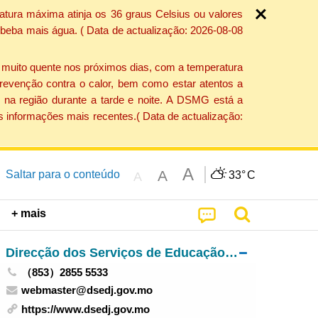
atura máxima atinja os 36 graus Celsius ou valores
 beba mais água. ( Data de actualização: 2026-08-08
e muito quente nos próximos dias, com a temperatura
revenção contra o calor, bem como estar atentos a
 na região durante a tarde e noite. A DSMG está a
s informações mais recentes.( Data de actualização:
A
A
Saltar para o conteúdo
33°
C
A
+ mais
Direcção dos Serviços de Educação e de Desenvolvimento da Juventude
（853）2855 5533
webmaster@dsedj.gov.mo
https://www.dsedj.gov.mo