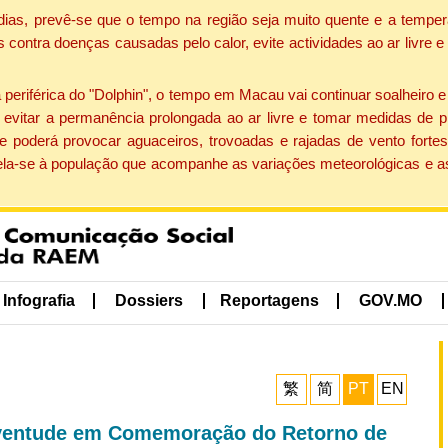
dias, prevê-se que o tempo na região seja muito quente e a temper
contra doenças causadas pelo calor, evite actividades ao ar livre e
eriférica do "Dolphin", o tempo em Macau vai continuar soalheiro 
evitar a permanência prolongada ao ar livre e tomar medidas de p
 poderá provocar aguaceiros, trovoadas e rajadas de vento fortes
apela-se à população que acompanhe as variações meteorológicas e a
Infografia
Dossiers
Reportagens
GOV.MO
繁
简
PT
EN
uventude em Comemoração do Retorno de