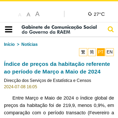
A
C
A
27°
A
Pesq
Índice
Início
Notícias
繁
简
PT
EN
Índice de preços da habitação referente
ao período de Março a Maio de 2024
Direcção dos Serviços de Estatística e Censos
2024-07-08 16:05
Entre Março e Maio de 2024 o índice global de
preços da habitação foi de 219,9, menos 0,9%, em
comparação com o período transacto (Fevereiro a