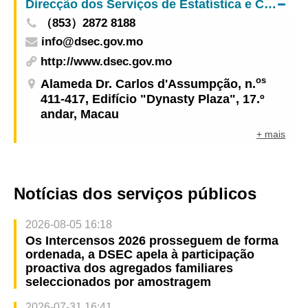
Direcção dos Serviços de Estatística e Censos
（853）2872 8188
info@dsec.gov.mo
http://www.dsec.gov.mo
os
Alameda Dr. Carlos d'Assumpção, n.
411-417, Edifício "Dynasty Plaza", 17.º
andar, Macau
+ mais
Notícias dos serviços públicos
2026-08-05 16:18
Os Intercensos 2026 prosseguem de forma
ordenada, a DSEC apela à participação
proactiva dos agregados familiares
seleccionados por amostragem
2026-07-31 16:41