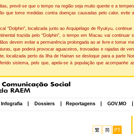
dias, prevê-se que o tempo na região seja muito quente e a tempe
ão que tome medidas contra doenças causadas pelo calor, evite ac
 “Dolphin”, localizada junto ao Arquipélago de Ryukyu, continue 
ntinental trazida pelo “Dolphin”, o tempo em Macau vai continuar
dãos devem evitar a permanência prolongada ao ar livre e tomar m
ras, que poderá provocar aguaceiros, trovoadas e rajadas de vento 
e, localizada perto da Ilha de Hainan se desloque para a parte No
ferido sistema, pelo que, apela-se à população que acompanhe a
Infografia
Dossiers
Reportagens
GOV.MO
繁
简
PT