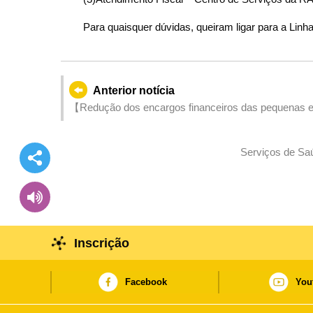
Para quaisquer dúvidas, queiram ligar para a Linha
Anterior notícia
【Redução dos encargos financeiros das pequenas e
subscrições do seguro de bens patrimoniais contra
respectivo plano de apoio financeiro
Serviços de Saú
Inscrição
Facebook
You