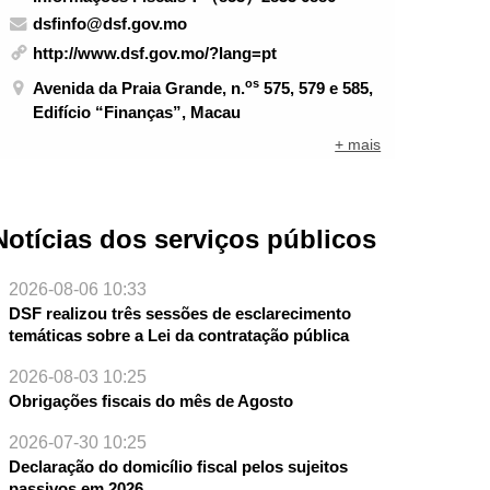
dsfinfo@dsf.gov.mo
http://www.dsf.gov.mo/?lang=pt
os
Avenida da Praia Grande, n.
575, 579 e 585,
Edifício “Finanças”, Macau
+ mais
Notícias dos serviços públicos
2026-08-06 10:33
DSF realizou três sessões de esclarecimento
temáticas sobre a Lei da contratação pública
2026-08-03 10:25
Obrigações fiscais do mês de Agosto
2026-07-30 10:25
Declaração do domicílio fiscal pelos sujeitos
passivos em 2026