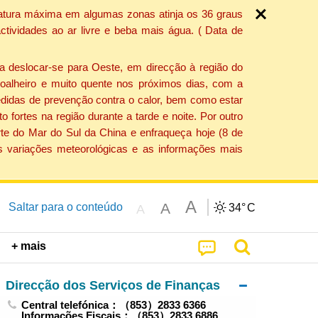
ratura máxima em algumas zonas atinja os 36 graus
tividades ao ar livre e beba mais água. ( Data de
a deslocar-se para Oeste, em direcção à região do
 soalheiro e muito quente nos próximos dias, com a
edidas de prevenção contra o calor, bem como estar
fortes na região durante a tarde e noite. Por outro
rte do Mar do Sul da China e enfraqueça hoje (8 de
s variações meteorológicas e as informações mais
A
A
Saltar para o conteúdo
34°
C
A
+ mais
Direcção dos Serviços de Finanças
Central telefónica：（853）2833 6366
Informações Fiscais：（853）2833 6886