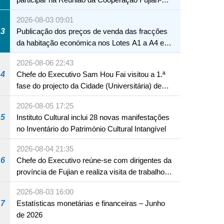
Macau
2026-08-03 09:01
3
Publicação dos preços de venda das fracções
da habitação económica nos Lotes A1 a A4 e
A12 da Zona A dos Novos Aterros
2026-08-06 22:43
4
Chefe do Executivo Sam Hou Fai visitou a 1.ª
fase do projecto da Cidade (Universitária) de
Educação Internacional de Macau e Hengqin
2026-08-05 17:25
5
Instituto Cultural inclui 28 novas manifestações
no Inventário do Património Cultural Intangível
2026-08-04 21:35
6
Chefe do Executivo reúne-se com dirigentes da
província de Fujian e realiza visita de trabalho
em Fuzhou
2026-08-03 16:00
7
Estatísticas monetárias e financeiras – Junho
de 2026