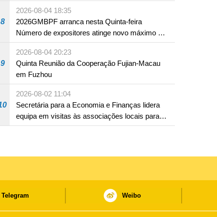
2026-08-04 18:35
8
2026GMBPF arranca nesta Quinta-feira
Número de expositores atinge novo máximo em
18 anos
2026-08-04 20:23
9
Quinta Reunião da Cooperação Fujian-Macau
em Fuzhou
2026-08-02 11:04
10
Secretária para a Economia e Finanças lidera
equipa em visitas às associações locais para
consolidar consensos e promover os trabalhos
nas áreas económica e social
Telegram
Weibo