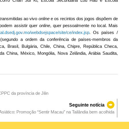
ocorro Chan Sui Ki, Escola Secundária Lou Hau e Escola
transmitidas ao vivo
online
e os recintos dos jogos dispõem de
 podem assistir quer
online
, quer pessoalmente no local. Mais
rtal.dsedj.gov.mo/webdsejspace/site/ce/index.jsp
. Os países /
em (segundo a ordem da conferência de países-membros da
a, Brasil, Bulgária, Chile, China, Chipre, República Checa,
a China, México, Mongólia, Nova Zelândia, Arábia Saudita,
PPC da província de Jilin
Seguinte notícia
siático: Promoção “Sentir Macau” na Tailândia bem acolhida