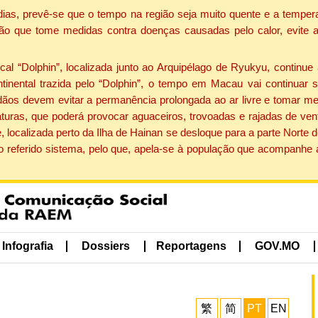
dias, prevê-se que o tempo na região seja muito quente e a tempe
ão que tome medidas contra doenças causadas pelo calor, evite ac
 “Dolphin”, localizada junto ao Arquipélago de Ryukyu, continue 
ntinental trazida pelo “Dolphin”, o tempo em Macau vai continuar
dãos devem evitar a permanência prolongada ao ar livre e tomar m
ras, que poderá provocar aguaceiros, trovoadas e rajadas de vento 
, localizada perto da Ilha de Hainan se desloque para a parte Norte
o referido sistema, pelo que, apela-se à população que acompanhe
Infografia
Dossiers
Reportagens
GOV.MO
繁
简
PT
EN