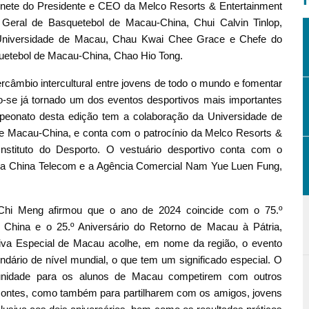
inete do Presidente e CEO da
Melco Resorts & Entertainment
 Geral de Basquetebol de Macau-China, Chui Calvin Tinlop,
 Universidade de Macau, Chau Kwai Chee Grace e Chefe do
uetebol de Macau-China, Chao Hio Tong.
câmbio intercultural entre jovens de todo o mundo e fomentar
o-se já tornado um dos eventos desportivos mais importantes
eonato desta edição tem a colaboração da Universidade de
 Macau-China, e conta com o patrocínio da Melco Resorts &
nstituto do Desporto. O vestuário desportivo conta com o
 e a China Telecom e a Agência Comercial Nam Yue Luen Fung,
Chi Meng afirmou que o ano de 2024 coincide com o 75.º
 China e o 25.º Aniversário do Retorno de Macau à Pátria,
tiva Especial de Macau acolhe, em nome da região, o evento
ndário de nível mundial, o que tem um significado especial. O
nidade para os alunos de Macau competirem com outros
zontes, como também para partilharem com os amigos, jovens