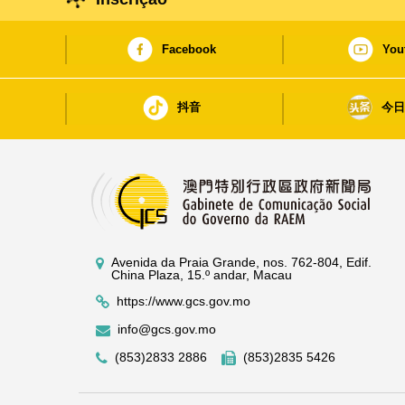
Facebook
You
抖音
今
Avenida da Praia Grande, nos. 762-804, Edif.
China Plaza, 15.º andar, Macau
https://www.gcs.gov.mo
info@gcs.gov.mo
(853)2833 2886
(853)2835 5426