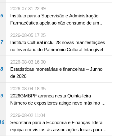
em Fuzhou
2026-07-31 22:49
6
Instituto para a Supervisão e Administração
Farmacêutica apela ao não consumo de um
produto com substâncias medicamentosas
2026-08-05 17:25
ocidentais
7
Instituto Cultural inclui 28 novas manifestações
no Inventário do Património Cultural Intangível
2026-08-03 16:00
8
Estatísticas monetárias e financeiras – Junho
de 2026
2026-08-04 18:35
9
2026GMBPF arranca nesta Quinta-feira
Número de expositores atinge novo máximo em
18 anos
2026-08-02 11:04
10
Secretária para a Economia e Finanças lidera
equipa em visitas às associações locais para
consolidar consensos e promover os trabalhos