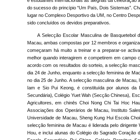
e estudantes internacionais as alegrias da celebração 
do sucesso do princípio “Um País, Dois Sistemas”. Ch
lugar no Complexo Desportivo da UM, no Centro Despor
sido concluídos os devidos preparativos.
A Selecção Escolar Masculina de Basquetebol 
Macau, ambas compostas por 12 membros e organizada
começaram há muito a treinar e a preparar-se acti
melhor quando interagirem e competirem em campo c
acordo com os resultados do sorteio, a selecção mascu
dia 24 de Junho, enquanto a selecção feminina de Mac
no dia 25 de Junho. A selecção masculina de Macau, l
Iam e Sio Pui Keong, é constituída por alunos da
Secundária), Colégio Yuet Wah (Secção Chinesa), Esc
Agricultores, em chinês Choi Nong Chi Tai Hoc Hau
Associações dos Operários de Macau, Instituto Sale
Universidade de Macau, Sheng Kung Hui Escola Choi
selecção feminina de Macau é liderada pelo dirigent
Hou, e inclui alunas do Colégio do Sagrado Coração 