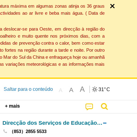
ratura máxima em algumas zonas atinja os 36 graus
tividades ao ar livre e beba mais água. ( Data de
a deslocar-se para Oeste, em direcção à região do
 soalheiro e muito quente nos próximos dias, com a
edidas de prevenção contra o calor, bem como estar
fortes na região durante a tarde e noite. Por outro
 do Mar do Sul da China e enfraqueça hoje ou amanhã
 as variações meteorológicas e as informações mais
A
A
Saltar para o conteúdo
31°
C
A
+ mais
Direcção dos Serviços de Educação e de Desenvolvimento da Juventude
（853）2855 5533