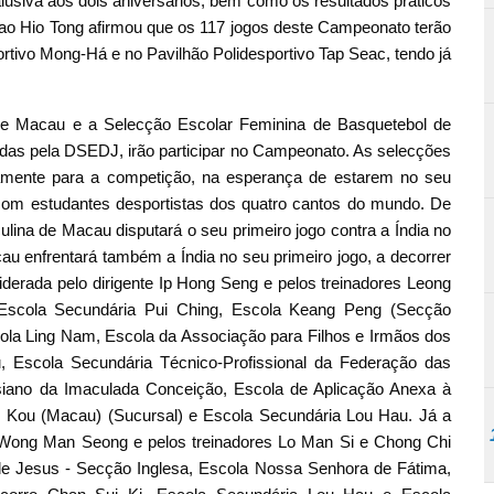
alusiva aos dois aniversários, bem como os resultados práticos
ao Hio Tong afirmou que os 117 jogos deste Campeonato terão
tivo Mong-Há e no Pavilhão Polidesportivo Tap Seac, tendo já
de Macau e a Selecção Escolar Feminina de Basquetebol de
s pela DSEDJ, irão participar no Campeonato. As selecções
vamente para a competição, na esperança de estarem no seu
om estudantes desportistas dos quatro cantos do mundo. De
lina de Macau disputará o seu primeiro jogo contra a Índia no
au enfrentará também a Índia no seu primeiro jogo, a decorrer
iderada pelo dirigente Ip Hong Seng e pelos treinadores Leong
 Escola Secundária Pui Ching, Escola Keang Peng (Secção
ola Ling Nam, Escola da Associação para Filhos e Irmãos dos
, Escola Secundária Técnico-Profissional da Federação das
siano da Imaculada Conceição, Escola de Aplicação Anexa à
 Kou (Macau) (Sucursal) e Escola Secundária Lou Hau. Já a
e Wong Man Seong e pelos treinadores Lo Man Si e Chong Chi
de Jesus - Secção Inglesa, Escola Nossa Senhora de Fátima,