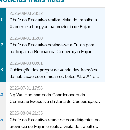
2026-08-03 23:12
1
Chefe do Executivo realiza visita de trabalho a
Xiamen e a Longyan na província de Fujian
2026-08-01 16:00
2
Chefe do Executivo desloca-se a Fujian para
participar na Reunião da Cooperação Fujian-
Macau
2026-08-03 09:01
3
Publicação dos preços de venda das fracções
da habitação económica nos Lotes A1 a A4 e
A12 da Zona A dos Novos Aterros
2026-07-31 17:56
4
Ng Wai Han nomeada Coordenadora da
Comissão Executiva da Zona de Cooperação
Aprofundada entre Guangdong e Macau em
2026-08-04 21:35
Hengqin
5
Chefe do Executivo reúne-se com dirigentes da
província de Fujian e realiza visita de trabalho