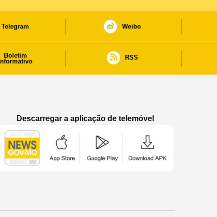
Telegram
Weibo
Boletim
RSS
informativo
Descarregar a aplicação de telemóvel
Aplicação de telemóvel “Notícias do Governo
Aplicação de telemóvel “Notícia
Aplicação de telem