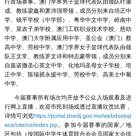
行首场赛事。澳门学界男子篮球代表队由领队叶康
成、教练梁鑫和萧沛强带领，成员分别来自培正中
学、镜平学校（中学部）、粤华中文中学、岭南中
学、菜农子弟学校、澳门工联职业技术学校、慈幼
中学、澳门大学附属应用中学、圣公会（澳门）蔡
高中学、劳校中学。澳门学界女子篮球代表队由领
队王文常、教练罗文诗和钟志豪带领，成员分别来
自嘉诺撒圣心英文中学、化地玛圣母女子学校、培
正中学、陈瑞祺永援中学、劳校中学、高美士中葡
中学。
今届赛事所有场次均开放予公众入场观看及进
行网上直播，欢迎市民到场或透过直播欣赏比赛，
详情可浏览
https://portal.dsedj.gov.mo/webdsejsp
ace/site/ce/index.jsp
。参加今届赛事的国家／地
区包括（按国际中学生体育联合会会员国家大会排