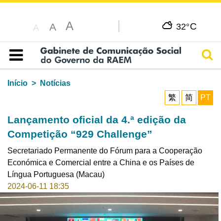
A
C
A
32°
A
Pesq
Índice
Início
Notícias
繁
简
PT
Lançamento oficial da 4.ª edição da
Competição “929 Challenge”
Secretariado Permanente do Fórum para a Cooperação
Económica e Comercial entre a China e os Países de
Língua Portuguesa (Macau)
2024-06-11 18:35