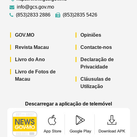
info@gcs.gov.mo
(853)2833 2886
(853)2835 5426
GOV.MO
Opiniões
Revista Macau
Contacte-nos
Livro do Ano
Declaração de
Privacidade
Livro de Fotos de
Macau
Cláusulas de
Utilização
Descarregar a aplicação de telemóvel
Aplicação de telemóvel “Notícias do G
Aplicação de telemóvel “
Aplicação 