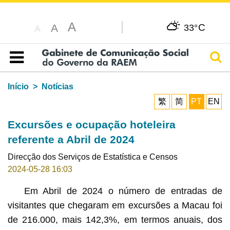
A
C
A
33°
A
Pesq
Índice
Início
Notícias
繁
简
PT
EN
Excursões e ocupação hoteleira
referente a Abril de 2024
Direcção dos Serviços de Estatística e Censos
2024-05-28 16:03
Em Abril de 2024 o número de entradas de
visitantes que chegaram em excursões a Macau foi
de 216.000, mais 142,3%, em termos anuais, dos