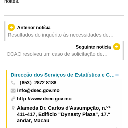
noites.
Anterior notícia
Resultados do inquérito às necessidades de
mão-de-obra e às remunerações referentes ao 1º
Seguinte notícia
trimestre de 2024
CCAC resolveu um caso de solicitação de
subornos por parte de um chefe de cozinha do
departamento de restauração de uma empresa
Direcção dos Serviços de Estatística e Censos
pertencente a uma concessionária de jogo
（853）2872 8188
info@dsec.gov.mo
http://www.dsec.gov.mo
os
Alameda Dr. Carlos d'Assumpção, n.
411-417, Edifício "Dynasty Plaza", 17.º
andar, Macau