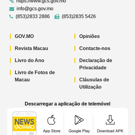
https://www.gcs.gov.mo
info@gcs.gov.mo
(853)2833 2886
(853)2835 5426
GOV.MO
Opiniões
Revista Macau
Contacte-nos
Livro do Ano
Declaração de
Privacidade
Livro de Fotos de
Macau
Cláusulas de
Utilização
Descarregar a aplicação de telemóvel
Aplicação de telemóvel “Notícias do G
Aplicação de telemóvel “
Aplicação 