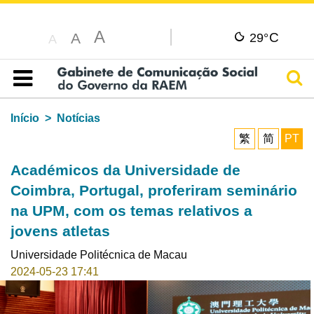
A
C
A
29°
A
Pesq
Índice
Início
Notícias
繁
简
PT
Académicos da Universidade de
Coimbra, Portugal, proferiram seminário
na UPM, com os temas relativos a
jovens atletas
Universidade Politécnica de Macau
2024-05-23 17:41