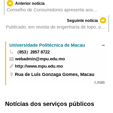
Anterior notícia
Conselho de Consumidores apresenta aos
sectores os serviços online de comunicação
Seguinte notícia
sobre a realização de actividades de vendas em
Publicado, em revista de engenharia de topo, o
feiras ou exposições
resultado de investigação sobre subestações
inteligentes, projecto de investigação da UPM
Universidade Politécnica de Macau
（853）2857 8722
webadmin@mpu.edu.mo
http://www.mpu.edu.mo
Rua de Luís Gonzaga Gomes, Macau
+ mais
Notícias dos serviços públicos