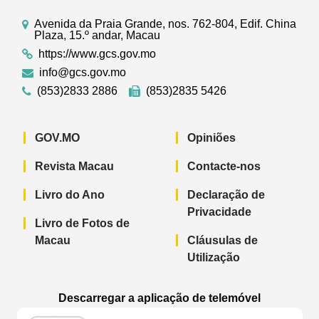
Avenida da Praia Grande, nos. 762-804, Edif. China
Plaza, 15.º andar, Macau
https://www.gcs.gov.mo
info@gcs.gov.mo
(853)2833 2886
(853)2835 5426
GOV.MO
Opiniões
Revista Macau
Contacte-nos
Livro do Ano
Declaração de
Privacidade
Livro de Fotos de
Macau
Cláusulas de
Utilização
Descarregar a aplicação de telemóvel
Aplicação de telemóvel “Notícias do G
Aplicação de telemóvel “
Aplicação 