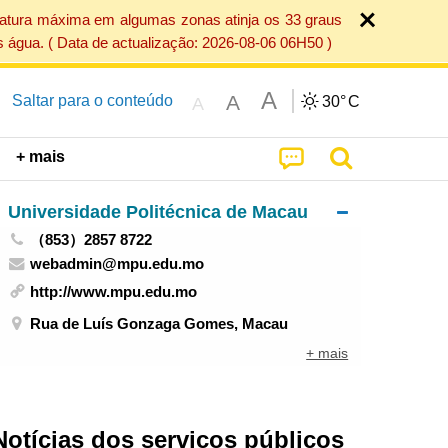
ratura máxima em algumas zonas atinja os 33 graus
 água. ( Data de actualização: 2026-08-06 06H50 )
A
A
Saltar para o conteúdo
30°
C
A
+ mais
Universidade Politécnica de Macau
（853）2857 8722
webadmin@mpu.edu.mo
http://www.mpu.edu.mo
Rua de Luís Gonzaga Gomes, Macau
+ mais
Notícias dos serviços públicos