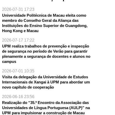
2026-07-31 17:23
Universidade Politécnica de Macau eleita como
membro do Conselho Geral da Aliança das
Instituições do Ensino Superior de Guangdong,
Hong Kong e Macau
2026-07-17 17:22
UPM realiza trabalhos de prevenção e inspecção
de segurança no período de Verão para garantir
plenamente a segurança de docentes e alunos no
campus
2026-07-01 10:35
Visita da delegação da Universidade de Estudos
Internacionais de Xangai à UPM para abordar um
novo capítulo de cooperação
2026-06-16 23:56
Realização do “35.º Encontro da Associação das
Universidades de Língua Portuguesa (AULP)” na
UPM para impulsionar a construção de Macau