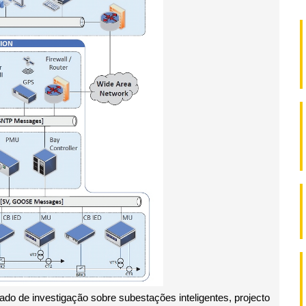
tado de investigação sobre subestações inteligentes, projecto