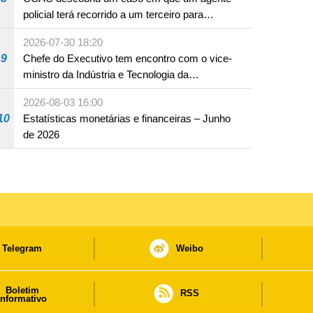
policial terá recorrido a um terceiro para
assumir por si a culpa na sequência de uma
2026-07-30 18:20
infracção rodoviária
9
Chefe do Executivo tem encontro com o vice-
ministro da Indústria e Tecnologia da
Informação
2026-08-03 16:00
10
Estatísticas monetárias e financeiras – Junho
de 2026
Telegram
Weibo
Boletim
RSS
informativo