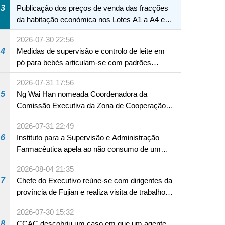
3
Publicação dos preços de venda das fracções
da habitação económica nos Lotes A1 a A4 e
A12 da Zona A dos Novos Aterros
2026-07-30 22:56
4
Medidas de supervisão e controlo de leite em
pó para bebés articulam-se com padrões
internacionais Serviços interdepartamentais
2026-07-31 17:56
envidam esforços para assegurar a saúde dos
5
Ng Wai Han nomeada Coordenadora da
bebés e crianças, assim como a segurança
Comissão Executiva da Zona de Cooperação
alimentar
Aprofundada entre Guangdong e Macau em
2026-07-31 22:49
Hengqin
6
Instituto para a Supervisão e Administração
Farmacêutica apela ao não consumo de um
produto com substâncias medicamentosas
2026-08-04 21:35
ocidentais
7
Chefe do Executivo reúne-se com dirigentes da
província de Fujian e realiza visita de trabalho
em Fuzhou
2026-07-30 15:32
8
CCAC descobriu um caso em que um agente