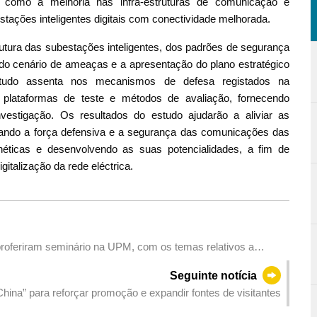
 como à melhoria nas infra-estruturas de comunicação e
tações inteligentes digitais com conectividade melhorada.
utura das subestações inteligentes, dos padrões de segurança
do cenário de ameaças e a apresentação do plano estratégico
udo assenta nos mecanismos de defesa registados na
 plataformas de teste e métodos de avaliação, fornecendo
nvestigação. Os resultados do estudo ajudarão a aliviar as
entando a força defensiva e a segurança das comunicações das
néticas e desenvolvendo as suas potencialidades, a fim de
gitalização da rede eléctrica.
roferiram seminário na UPM, com os temas relativos a
Seguinte notícia
hina” para reforçar promoção e expandir fontes de visitantes