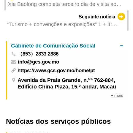
Xia Baolong completa terceiro dia de visita ao
território
Seguinte notícia
“Turismo + convenções e exposições” 1 + 4:
Abertura da Cimeira Anual da PATA 2024 decorre
amanhã (dia 16)
Gabinete de Comunicação Social
（853）2833 2886
info@gcs.gov.mo
https://www.gcs.gov.mo/home/pt
os
Avenida da Praia Grande, n.
762-804,
Edifício China Plaza, 15.º andar, Macau
+ mais
Notícias dos serviços públicos