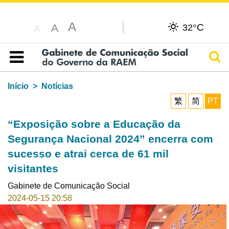
A
C
A
32°
A
Pesq
Índice
Início
Notícias
繁
简
PT
“Exposição sobre a Educação da
Segurança Nacional 2024” encerra com
sucesso e atrai cerca de 61 mil
visitantes
Gabinete de Comunicação Social
2024-05-15 20:58