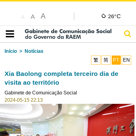
A
C
A
26°
A
Pesq
Índice
Início
Notícias
繁
简
PT
EN
Xia Baolong completa terceiro dia de
visita ao território
Gabinete de Comunicação Social
2024-05-15 22:13