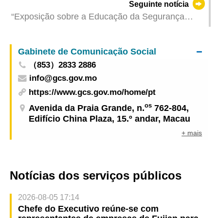
Seguinte notícia
aniversário de abertura
“Exposição sobre a Educação da Segurança
Nacional 2024” encerra com sucesso e atrai
cerca de 61 mil visitantes
Gabinete de Comunicação Social
（853）2833 2886
info@gcs.gov.mo
https://www.gcs.gov.mo/home/pt
os
Avenida da Praia Grande, n.
762-804,
Edifício China Plaza, 15.º andar, Macau
+ mais
Notícias dos serviços públicos
2026-08-05 17:14
Chefe do Executivo reúne-se com