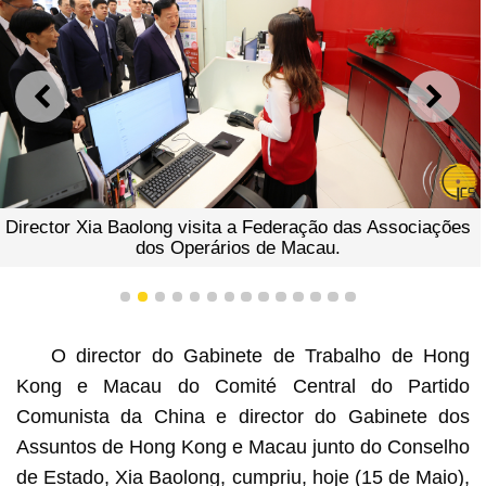
ANTERIOR
SEGU
Director Xia Baolong visita a Federação das Associações
dos Operários de Macau.
1
2
3
4
5
6
7
8
9
10
11
12
13
14
O director do Gabinete de Trabalho de Hong
Kong e Macau do Comité Central do Partido
Comunista da China e director do Gabinete dos
Assuntos de Hong Kong e Macau junto do Conselho
de Estado, Xia Baolong, cumpriu, hoje (15 de Maio),