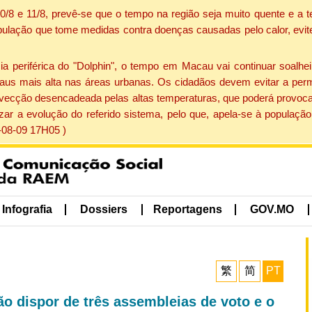
 10/8 e 11/8, prevê-se que o tempo na região seja muito quente e 
pulação que tome medidas contra doenças causadas pelo calor, evite 
periférica do "Dolphin", o tempo em Macau vai continuar soalheir
aus mais alta nas áreas urbanas. Os cidadãos devem evitar a perm
vecção desencadeada pelas altas temperaturas, que poderá provocar
izar a evolução do referido sistema, pelo que, apela-se à popula
-08-09 17H05 )
Infografia
Dossiers
Reportagens
GOV.MO
繁
简
PT
o dispor de três assembleias de voto e o