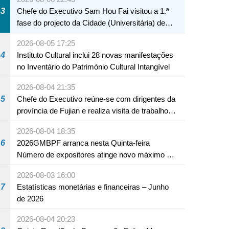
3
Chefe do Executivo Sam Hou Fai visitou a 1.ª
fase do projecto da Cidade (Universitária) de
Educação Internacional de Macau e Hengqin
2026-08-05 17:25
4
Instituto Cultural inclui 28 novas manifestações
no Inventário do Património Cultural Intangível
2026-08-04 21:35
5
Chefe do Executivo reúne-se com dirigentes da
província de Fujian e realiza visita de trabalho
em Fuzhou
2026-08-04 18:35
6
2026GMBPF arranca nesta Quinta-feira
Número de expositores atinge novo máximo em
18 anos
2026-08-03 16:00
7
Estatísticas monetárias e financeiras – Junho
de 2026
2026-08-04 20:23