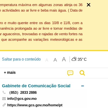
a temperatura máxima em algumas zonas atinja os 36
actividades ao ar livre e beba mais água. ( Data de
o e muito quente entre os dias 10/8 e 11/8, com a
anência prolongada ao ar livre e tomar medidas de
 aguaceiros, trovoadas e rajadas de vento fortes na
ção que acompanhe as variações meteorológicas e as
A
A
Saltar para o conteúdo
35°
C
A
+ mais
Gabinete de Comunicação Social
（853）2833 2886
info@gcs.gov.mo
https://www.gcs.gov.mo/home/pt