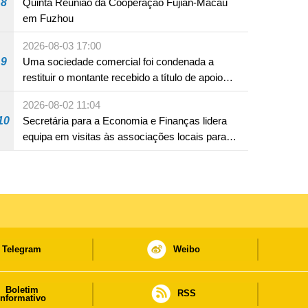
8
Quinta Reunião da Cooperação Fujian-Macau
em Fuzhou
2026-08-03 17:00
9
Uma sociedade comercial foi condenada a
restituir o montante recebido a título de apoio
pecuniário para combater a epidemia de 2022,
2026-08-02 11:04
por não ter sido provado que reunia os
10
Secretária para a Economia e Finanças lidera
requisitos para a sua atribuição
equipa em visitas às associações locais para
consolidar consensos e promover os trabalhos
nas áreas económica e social
Telegram
Weibo
Boletim
RSS
informativo