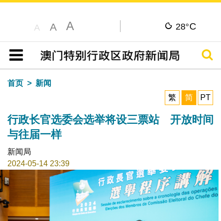
A
C
A
28°
A
搜寻
目录
首页
新闻
繁
简
PT
行政长官选委会选举将设三票站 开放时间
与往届一样
新闻局
2024-05-14 23:39