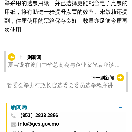
举采用的选票用纸，并已选择更能配合电子点票的
用纸，将有助进一步提升点票的效率。宋敏莉还提
到，往届使用的票箱保存良好，数量亦足够今届再
次使用。
上一则新闻
夏宝龙在澳门中华总商会与企业家代表座谈时
强调 齐心协力把澳门国际大都市“金名片”擦得更
下一则新闻
亮
管委会举办行政长官选委会委员选举程序讲解
会 期望社会各界持续支持各项选务工作有序推
行
新闻局
（853）2833 2886
info@gcs.gov.mo