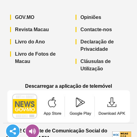
GOV.MO
Opiniões
Revista Macau
Contacte-nos
Livro do Ano
Declaração de
Privacidade
Livro de Fotos de
Macau
Cláusulas de
Utilização
Descarregar a aplicação de telemóvel
Aplicação de telemóvel “Notícias do G
Aplicação de telemóvel “
Aplicação 
© 2022 Gabinete de Comunicação Social do