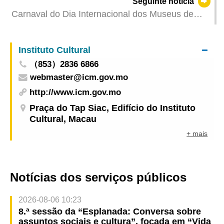
Seguinte notícia
reforçar ainda mais a cooperação na área da
Carnaval do Dia Internacional dos Museus de
supervisão e administração de medicamentos
Macau terá lugar no Jardim da Fortaleza do
Monte no Domingo
Instituto Cultural
（853）2836 6866
webmaster@icm.gov.mo
http://www.icm.gov.mo
Praça do Tap Siac, Edifício do Instituto
Cultural, Macau
+ mais
Notícias dos serviços públicos
2026-08-06 10:23
8.ª sessão da “Esplanada: Conversa sobre
assuntos sociais e cultura”, focada em “Vida