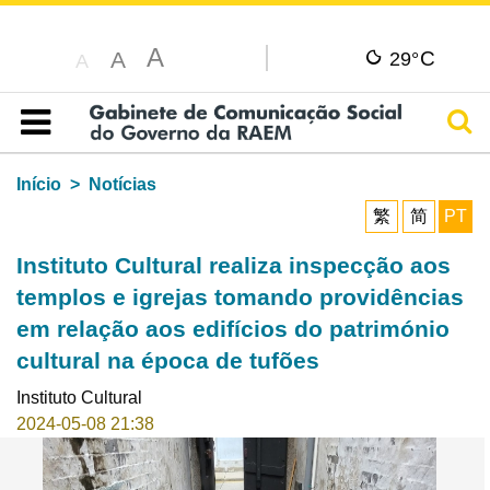
A
C
A
29°
A
Pesq
Índice
Início
Notícias
繁
简
PT
Instituto Cultural realiza inspecção aos
templos e igrejas tomando providências
em relação aos edifícios do património
cultural na época de tufões
Instituto Cultural
2024-05-08 21:38