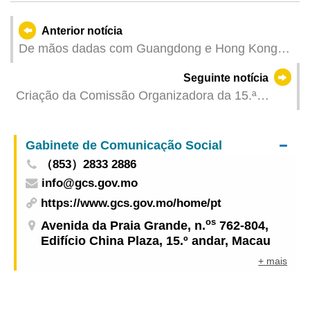
Anterior notícia
De mãos dadas com Guangdong e Hong Kong
para garantir o sucesso nos trabalhos
Seguinte notícia
preparatórios da 15.ª edição dos Jogos Nacionais
Criação da Comissão Organizadora da 15.ª
Edição dos Jogos Nacionais da República
Popular da China, dos 12.os Jogos Nacionais
Gabinete de Comunicação Social
para Deficientes e dos 9.os Jogos Olímpicos
（853）2833 2886
Especiais da China / Macau será responsável por
info@gcs.gov.mo
5 modalidades de competição e de Desporto para
Todos nos Jogos Nacionais e por 2 provas de
https://www.gcs.gov.mo/home/pt
competição nos Jogos Olímpicos Especiais para
os
Avenida da Praia Grande, n.
762-804,
Deficientes
Edifício China Plaza, 15.º andar, Macau
+ mais