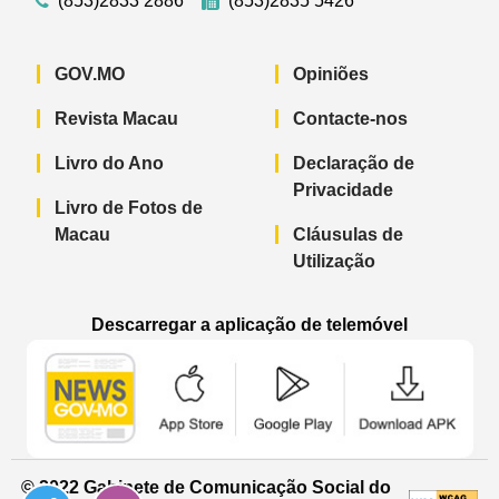
(853)2833 2886
(853)2835 5426
GOV.MO
Opiniões
Revista Macau
Contacte-nos
Livro do Ano
Declaração de
Privacidade
Livro de Fotos de
Macau
Cláusulas de
Utilização
Descarregar a aplicação de telemóvel
Aplicação de telemóvel “Notícias do G
Aplicação de telemóvel “
Aplicação 
© 2022 Gabinete de Comunicação Social do