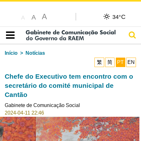
A
C
A
34°
A
Pesq
Índice
Início
Notícias
繁
简
PT
EN
Chefe do Executivo tem encontro com o
secretário do comité municipal de
Cantão
Gabinete de Comunicação Social
2024-04-11 22:46