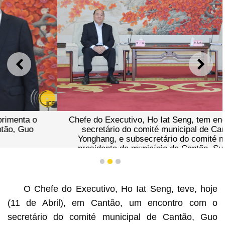
ANTERIOR
SEGU
Chefe do Executivo, Ho Iat Seng, tem encontro com o
secretário do comité municipal de Cantão, Guo
Yonghang, e subsecretário do comité municipal e
presidente do município de Cantão, Sun Zhiyang.
1
2
3
O Chefe do Executivo, Ho Iat Seng, teve, hoje
(11 de Abril), em Cantão, um encontro com o
secretário do comité municipal de Cantão, Guo