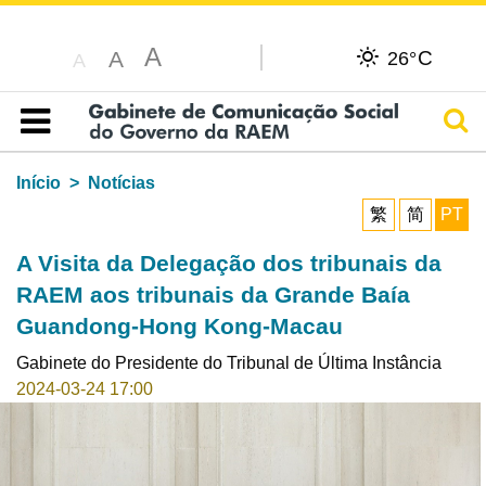
A
C
A
26°
A
Pesq
Índice
Início
Notícias
繁
简
PT
A Visita da Delegação dos tribunais da
RAEM aos tribunais da Grande Baía
Guandong-Hong Kong-Macau
Gabinete do Presidente do Tribunal de Última Instância
2024-03-24 17:00