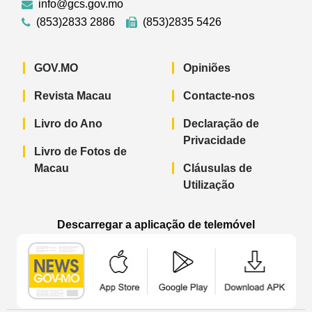
info@gcs.gov.mo
(853)2833 2886
(853)2835 5426
GOV.MO
Opiniões
Revista Macau
Contacte-nos
Livro do Ano
Declaração de
Privacidade
Livro de Fotos de
Macau
Cláusulas de
Utilização
Descarregar a aplicação de telemóvel
Aplicação de telemóvel “Notícias do G
Aplicação de telemóvel “
Aplicação 