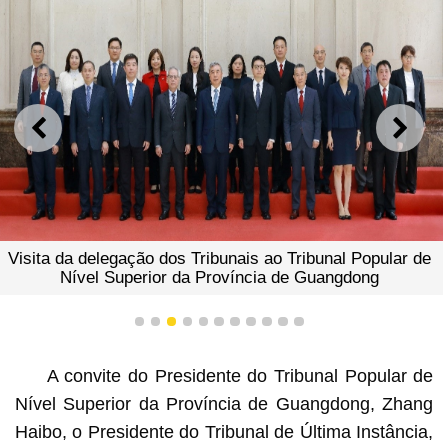
ANTERIOR
SEGU
Visita da delegação dos Tribunais ao Tribunal Popular de
Nível Superior da Província de Guangdong
1
2
3
4
5
6
7
8
9
10
11
A convite do Presidente do Tribunal Popular de
Nível Superior da Província de Guangdong, Zhang
Haibo, o Presidente do Tribunal de Última Instância,