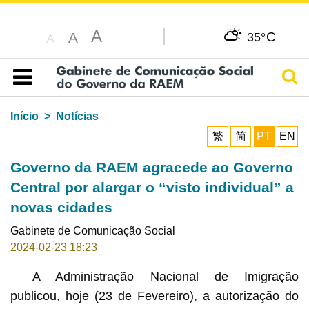
A
C
A
35°
A
Pesq
Índice
Início
Notícias
繁
简
PT
EN
Governo da RAEM agracede ao Governo
Central por alargar o “visto individual” a
novas cidades
Gabinete de Comunicação Social
2024-02-23 18:23
A Administração Nacional de Imigração
publicou, hoje (23 de Fevereiro), a autorização do