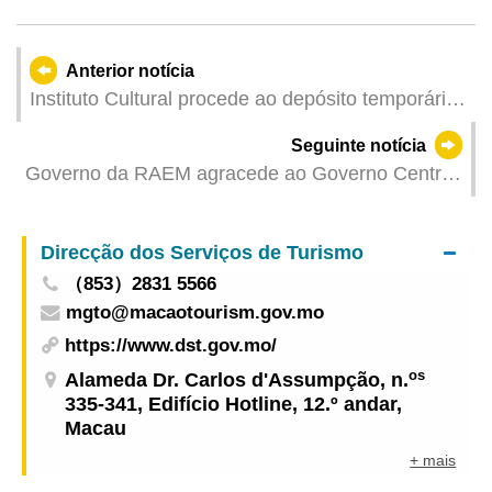
Anterior notícia
Instituto Cultural procede ao depósito temporário
do antigo canhão encontrado nos estaleiros do
Seguinte notícia
Fai Chi Kei para posterior análise e pesquisa
Governo da RAEM agracede ao Governo Central
por alargar o “visto individual” a novas cidades
Direcção dos Serviços de Turismo
（853）2831 5566
mgto@macaotourism.gov.mo
https://www.dst.gov.mo/
os
Alameda Dr. Carlos d'Assumpção, n.
335-341, Edifício Hotline, 12.º andar,
Macau
+ mais