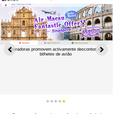
Operadoras promovem activamente descontos em
ANTERIOR
SEGU
bilhetes de avião
1
2
3
4
5