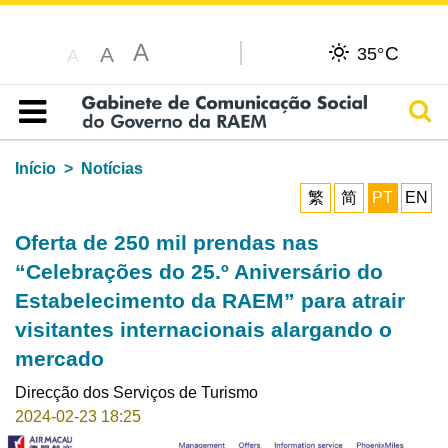
A
C
A
35°
A
Pesq
Índice
Início
Notícias
繁
简
PT
EN
Oferta de 250 mil prendas nas
“Celebrações do 25.º Aniversário do
Estabelecimento da RAEM” para atrair
visitantes internacionais alargando o
mercado
Direcção dos Serviços de Turismo
2024-02-23 18:25