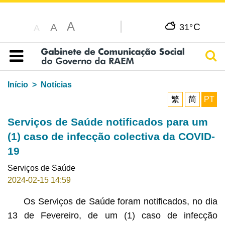
A
C
A
31°
A
Pesq
Índice
Início
Notícias
繁
简
PT
Serviços de Saúde notificados para um
(1) caso de infecção colectiva da COVID-
19
Serviços de Saúde
2024-02-15 14:59
Os Serviços de Saúde foram notificados, no dia
13 de Fevereiro, de um (1) caso de infecção