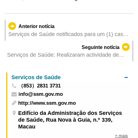
Anterior notícia
Serviços de Saúde notificados para um (1) caso
caso colectivo de gastroenterite
Seguinte notícia
Serviços de Saúde: Realizaram actividade de
doação de sangue com vista a incentivar mais
pessoas a participarem na doação de sangue e
Serviços de Saúde
assegurar o fornecimento suficiente de sangue
（853）2831 3731
info@ssm.gov.mo
http://www.ssm.gov.mo
Edifício da Administração dos Serviços
de Saúde, Rua Nova à Guia, n.º 339,
Macau
+ mais