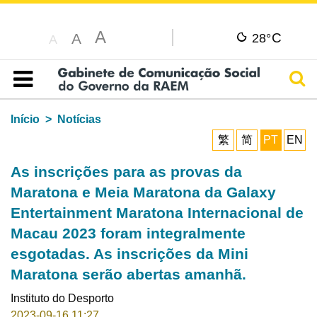
A
C
A
28°
A
Pesq
Índice
Início
Notícias
繁
简
PT
EN
As inscrições para as provas da
Maratona e Meia Maratona da Galaxy
Entertainment Maratona Internacional de
Macau 2023 foram integralmente
esgotadas. As inscrições da Mini
Maratona serão abertas amanhã.
Instituto do Desporto
2023-09-16 11:27