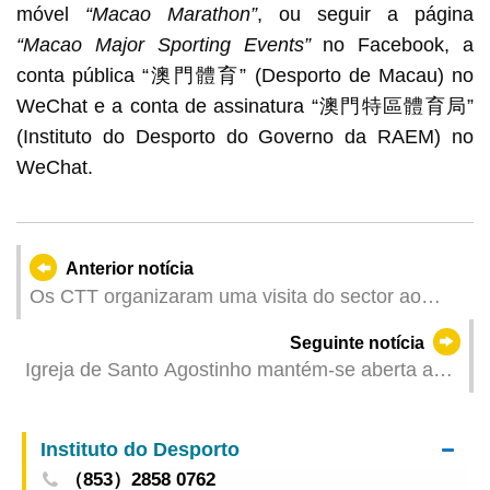
móvel
“Macao Marathon”
, ou seguir a página
“Macao Major Sporting Events”
no Facebook, a
conta pública “澳門體育” (Desporto de Macau) no
WeChat e a conta de assinatura “澳門特區體育局”
(Instituto do Desporto do Governo da RAEM) no
WeChat.
Anterior notícia
Os CTT organizaram uma visita do sector ao
Centro de Alerta e Resposta a Incidentes de
Seguinte notícia
Cibersegurança por ocasião da Semana de
Igreja de Santo Agostinho mantém-se aberta ao
Cibersegurança da China
público durante a realocação e manutenção da
Estátua de Nossa Senhora
Instituto do Desporto
（853）2858 0762