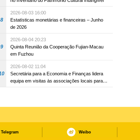
no Inventário do Património Cultural Intangível
2026-08-03 16:00
8
Estatísticas monetárias e financeiras – Junho
de 2026
2026-08-04 20:23
9
Quinta Reunião da Cooperação Fujian-Macau
em Fuzhou
2026-08-02 11:04
10
Secretária para a Economia e Finanças lidera
equipa em visitas às associações locais para
consolidar consensos e promover os trabalhos
nas áreas económica e social
Telegram
Weibo