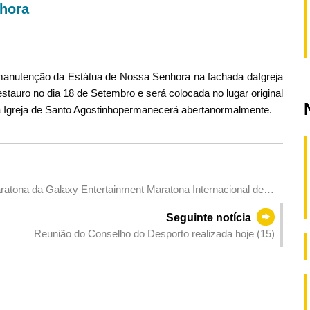
hora
manutenção da Estátua de Nossa Senhora na fachada daIgreja
estauro no dia 18 de Setembro e será colocada no lugar original
 a Igreja de Santo Agostinhopermanecerá abertanormalmente.
ratona da Galaxy Entertainment Maratona Internacional de
ições da Mini Maratona serão abertas amanhã.
Seguinte notícia
Reunião do Conselho do Desporto realizada hoje (15)