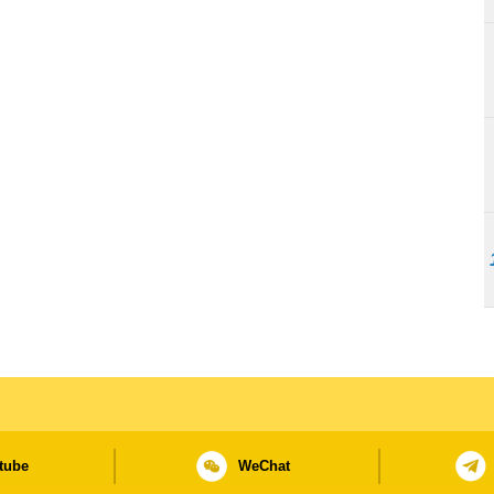
tube
WeChat