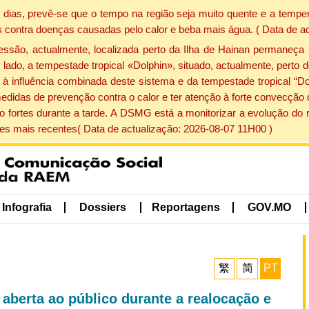
dias, prevê-se que o tempo na região seja muito quente e a temper
 contra doenças causadas pelo calor e beba mais água. ( Data de a
ão, actualmente, localizada perto da Ilha de Hainan permaneça 
lado, a tempestade tropical «Dolphin», situado, actualmente, perto 
à influência combinada deste sistema e da tempestade tropical “Do
edidas de prevenção contra o calor e ter atenção à forte convecçã
o fortes durante a tarde. A DSMG está a monitorizar a evolução do r
s mais recentes( Data de actualização: 2026-08-07 11H00 )
Infografia
Dossiers
Reportagens
GOV.MO
繁
简
PT
aberta ao público durante a realocação e