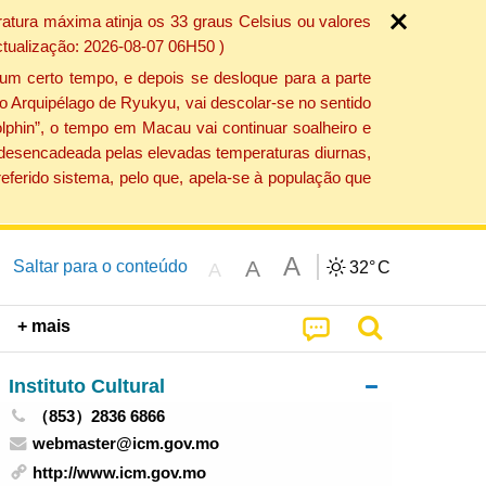
atura máxima atinja os 33 graus Celsius ou valores
ctualização: 2026-08-07 06H50 )
um certo tempo, e depois se desloque para a parte
do Arquipélago de Ryukyu, vai descolar-se no sentido
lphin”, o tempo em Macau vai continuar soalheiro e
o desencadeada pelas elevadas temperaturas diurnas,
eferido sistema, pelo que, apela-se à população que
A
A
Saltar para o conteúdo
32°
C
A
+ mais
Instituto Cultural
（853）2836 6866
webmaster@icm.gov.mo
http://www.icm.gov.mo