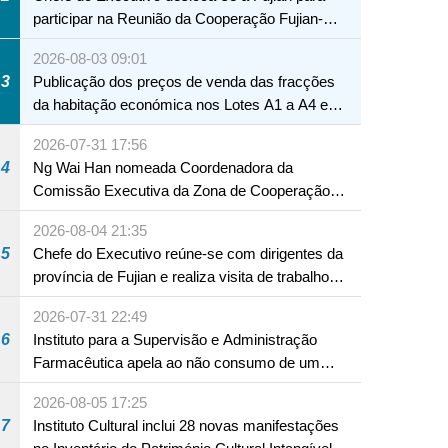
participar na Reunião da Cooperação Fujian-
Macau
2026-08-03 09:01
3
Publicação dos preços de venda das fracções
da habitação económica nos Lotes A1 a A4 e
A12 da Zona A dos Novos Aterros
2026-07-31 17:56
4
Ng Wai Han nomeada Coordenadora da
Comissão Executiva da Zona de Cooperação
Aprofundada entre Guangdong e Macau em
2026-08-04 21:35
Hengqin
5
Chefe do Executivo reúne-se com dirigentes da
província de Fujian e realiza visita de trabalho
em Fuzhou
2026-07-31 22:49
6
Instituto para a Supervisão e Administração
Farmacêutica apela ao não consumo de um
produto com substâncias medicamentosas
2026-08-05 17:25
ocidentais
7
Instituto Cultural inclui 28 novas manifestações