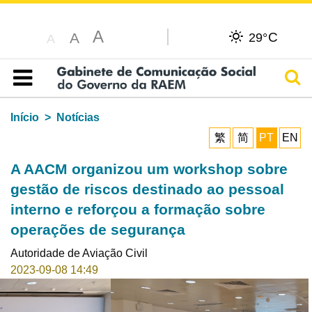
A
C
A
29°
A
Pesq
Índice
Início
Notícias
繁
简
PT
EN
A AACM organizou um workshop sobre
gestão de riscos destinado ao pessoal
interno e reforçou a formação sobre
operações de segurança
Autoridade de Aviação Civil
2023-09-08 14:49