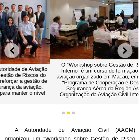
ANTERIOR
SEGU
O “Workshop sobre Gestão de Riscos do Pessoal
Interno” é um curso de formação de segurança da
aviação organizado em Macau, em cooperação com o
“Programa de Cooperação e Desenvolvimento da
Segurança Aérea da Região Ásia-Pacífico” da
Organização da Aviação Civil Internacional (ICAO).
1
2
3
A Autoridade de Aviação Civil (AACM)
organizou um “Workshop sobre Gestão de Risco