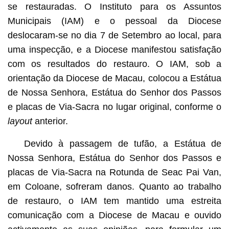
A restauração da Estátua de Nossa Senhora, Estátua do
se restauradas. O Instituto para os Assuntos
Senhor dos Passos e placas de Via-Sacra na Rotunda foi
concluída.
Municipais (IAM) e o pessoal da Diocese
deslocaram-se no dia 7 de Setembro ao local, para
uma inspecção, e a Diocese manifestou satisfação
com os resultados do restauro. O IAM, sob a
orientação da Diocese de Macau, colocou a Estátua
de Nossa Senhora, Estátua do Senhor dos Passos
e placas de Via-Sacra no lugar original, conforme o
layout
anterior.
Devido à passagem de tufão, a Estátua de
Nossa Senhora, Estátua do Senhor dos Passos e
placas de Via-Sacra na Rotunda de Seac Pai Van,
em Coloane, sofreram danos. Quanto ao trabalho
de restauro, o IAM tem mantido uma estreita
comunicação com a Diocese de Macau e ouvido