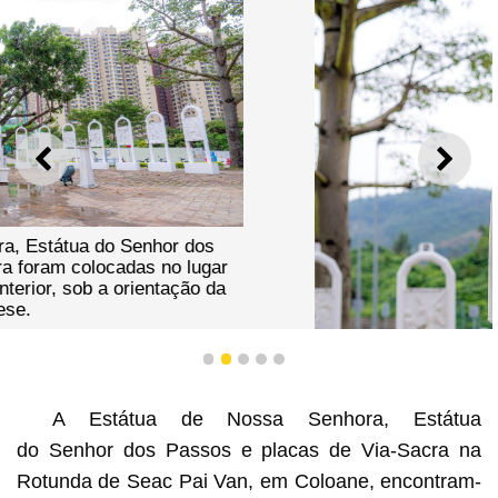
ANTERIOR
SEGU
1
2
3
4
5
A Estátua de Nossa Senhora, Estátua
do Senhor dos Passos e placas de Via-Sacra na
Rotunda de Seac Pai Van, em Coloane, encontram-