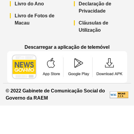
Livro do Ano
Declaração de
Privacidade
Livro de Fotos de
Macau
Cláusulas de
Utilização
Descarregar a aplicação de telemóvel
Aplicação de telemóvel “Notícias do G
Aplicação de telemóvel “
Aplicação 
© 2022 Gabinete de Comunicação Social do
Governo da RAEM