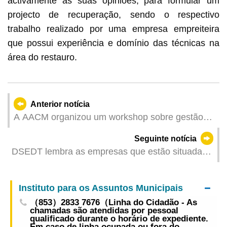
activamente as suas opiniões, para formular um
projecto de recuperação, sendo o respectivo
trabalho realizado por
uma empresa empreiteira
que possui experiência e domínio das técnicas na
área do restauro.
Anterior notícia
A AACM organizou um workshop sobre gestão
de riscos destinado ao pessoal interno e reforçou
Seguinte notícia
a formação sobre operações de segurança
DSEDT lembra as empresas que estão situadas
nas zonas baixas para tomarem medidas
preventivas contra inundações
Instituto para os Assuntos Municipais
（853）2833 7676（Linha do Cidadão - As
chamadas são atendidas por pessoal
qualificado durante o horário de expediente.
Em caso de linha ocupada ou fora do