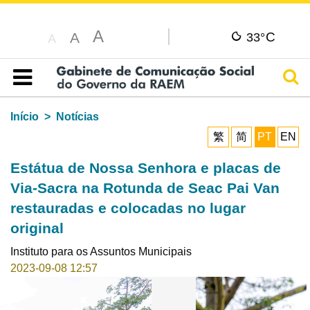
A
C
A
33°
A
Pesq
Índice
Início
Notícias
繁
简
PT
EN
Estátua de Nossa Senhora e placas de
Via-Sacra na Rotunda de Seac Pai Van
restauradas e colocadas no lugar
original
Instituto para os Assuntos Municipais
2023-09-08 12:57