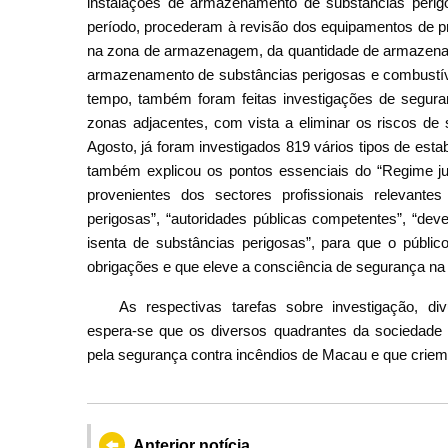
instalações de armazenamento de substâncias perigo
período, procederam à revisão dos equipamentos de p
na zona de armazenagem, da quantidade de armazenam
armazenamento de substâncias perigosas e combustív
tempo, também foram feitas investigações de seguran
zonas adjacentes, com vista a eliminar os riscos de
Agosto, já foram investigados 819 vários tipos de es
também explicou os pontos essenciais do “Regime jur
provenientes dos sectores profissionais relevante
perigosas”, “autoridades públicas competentes”, “dev
isenta de substâncias perigosas”, para que o públi
obrigações e que eleve a consciência de segurança na
As respectivas tarefas sobre investigação, di
espera-se que os diversos quadrantes da sociedade
pela segurança contra incêndios de Macau e que crie
Anterior notícia