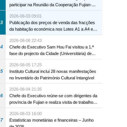
participar na Reunião da Cooperação Fujian-
Macau
2026-08-03 09:01
3
Publicação dos preços de venda das fracções
da habitação económica nos Lotes A1 a A4 e
A12 da Zona A dos Novos Aterros
2026-08-06 22:43
4
Chefe do Executivo Sam Hou Fai visitou a 1.ª
fase do projecto da Cidade (Universitária) de
Educação Internacional de Macau e Hengqin
2026-08-05 17:25
5
Instituto Cultural inclui 28 novas manifestações
no Inventário do Património Cultural Intangível
2026-08-04 21:35
6
Chefe do Executivo reúne-se com dirigentes da
província de Fujian e realiza visita de trabalho
em Fuzhou
2026-08-03 16:00
7
Estatísticas monetárias e financeiras – Junho
de 2026