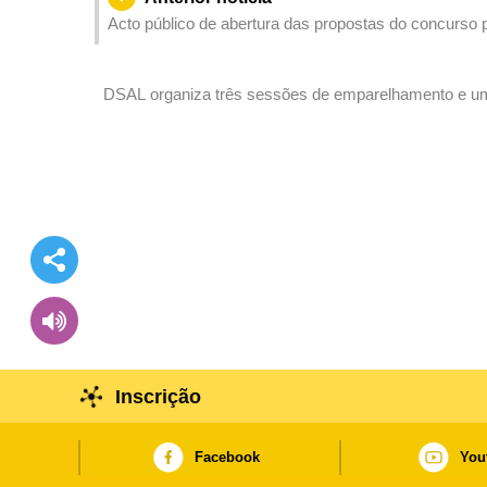
Acto público de abertura das propostas do concurso
Elevatória das Águas Residuais da Barra (EP2) – 1.ª
DSAL organiza três sessões de emparelhamento e uma
ofertas de emprego
Inscrição
Facebook
You