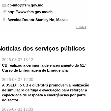
cb-info@fsm.gov.mo
http://www.fsm.gov.mo/cb
Avenida Doutor Stanley Ho, Macau
+ mais
Notícias dos serviços públicos
2026-08-07 18:12
CB realizou a cerimónia de encerramento do 51.º
Curso de Enfermagem de Emergência
2026-08-07 12:00
A DSEDT, o CB e o CPSPS promovem a realização
de simulacro de fuga e evacuação para reforçar a
NTE
capacidade de resposta a emergências por parte
do sector
2026-07-31 12:03