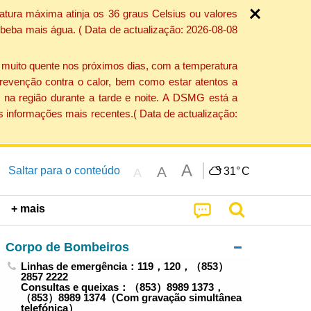
atura máxima atinja os 36 graus Celsius ou valores
 beba mais água. ( Data de actualização: 2026-08-08
e muito quente nos próximos dias, com a temperatura
revenção contra o calor, bem como estar atentos a
 na região durante a tarde e noite. A DSMG está a
s informações mais recentes.( Data de actualização:
A
A
Saltar para o conteúdo
31°
C
A
+ mais
Corpo de Bombeiros
Linhas de emergência：119，120，（853）
2857 2222
Consultas e queixas：（853）8989 1373，
（853）8989 1374（Com gravação simultânea
telefónica）