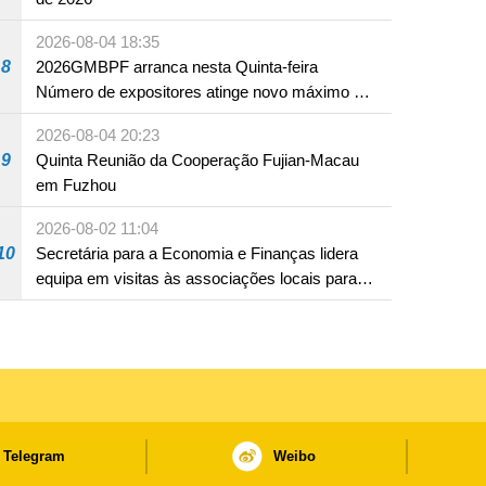
2026-08-04 18:35
8
2026GMBPF arranca nesta Quinta-feira
Número de expositores atinge novo máximo em
18 anos
2026-08-04 20:23
9
Quinta Reunião da Cooperação Fujian-Macau
em Fuzhou
2026-08-02 11:04
10
Secretária para a Economia e Finanças lidera
equipa em visitas às associações locais para
consolidar consensos e promover os trabalhos
nas áreas económica e social
Telegram
Weibo