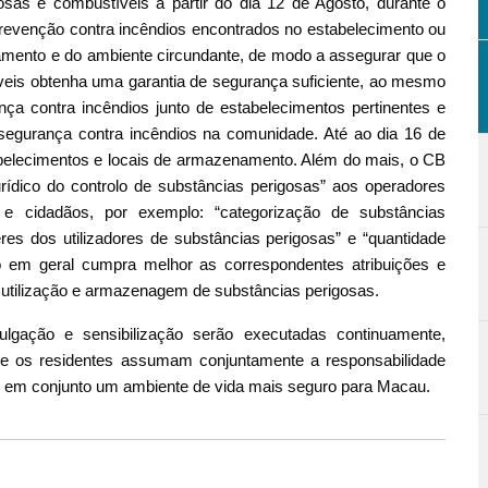
sas e combustíveis a partir do dia 12 de Agosto, durante o
revenção contra incêndios encontrados no estabelecimento ou
ento e do ambiente circundante, de modo a assegurar que o
eis obtenha uma garantia de segurança suficiente, ao mesmo
ça contra incêndios junto de estabelecimentos pertinentes e
 segurança contra incêndios na comunidade. Até ao dia 16 de
tabelecimentos e locais de armazenamento. Além do mais, o CB
ídico do controlo de substâncias perigosas” aos operadores
s e cidadãos, por exemplo: “categorização de substâncias
eres dos utilizadores de substâncias perigosas” e “quantidade
co em geral cumpra melhor as correspondentes atribuições e
 utilização e armazenagem de substâncias perigosas.
vulgação e sensibilização serão executadas continuamente,
 e os residentes assumam conjuntamente a responsabilidade
m em conjunto um ambiente de vida mais seguro para Macau.