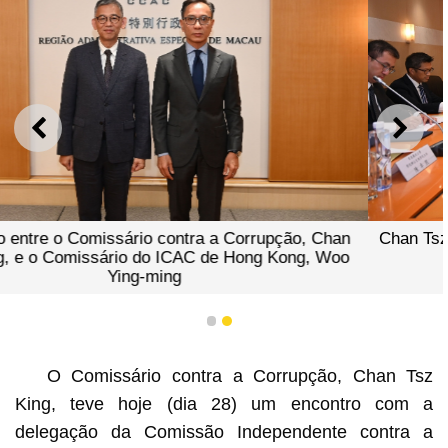
ANTERIOR
SEGU
Chan Tsz King reuniu com a delegação do ICAC de Hong
Kong que visitou Macau
1
2
O Comissário contra a Corrupção, Chan Tsz
King, teve hoje (dia 28) um encontro com a
delegação da Comissão Independente contra a