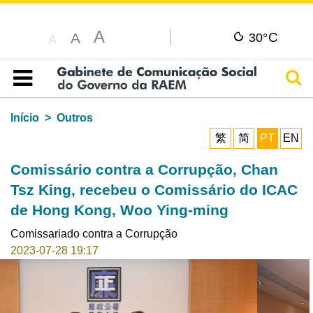
A
C
A
30°
A
Pesq
Índice
Início
Outros
繁
简
PT
EN
Comissário contra a Corrupção, Chan
Tsz King, recebeu o Comissário do ICAC
de Hong Kong, Woo Ying-ming
Comissariado contra a Corrupção
2023-07-28 19:17