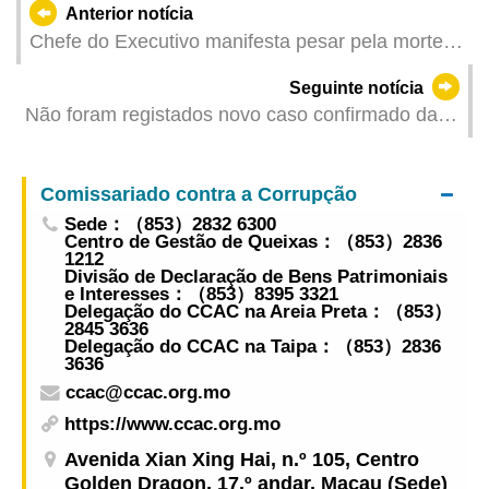
Anterior notícia
Chefe do Executivo manifesta pesar pela morte
de Tong Chi Kin
Seguinte notícia
Não foram registados novo caso confirmado da
COVID-19 e caso morte por infecção por SARS-
Cov-2 em Macau no dia 29 de Abril
Comissariado contra a Corrupção
Sede：（853）2832 6300
Centro de Gestão de Queixas：（853）2836
1212
Divisão de Declaração de Bens Patrimoniais
e Interesses：（853）8395 3321
Delegação do CCAC na Areia Preta：（853）
2845 3636
Delegação do CCAC na Taipa：（853）2836
3636
ccac@ccac.org.mo
https://www.ccac.org.mo
Avenida Xian Xing Hai, n.º 105, Centro
Golden Dragon, 17.º andar, Macau (Sede)