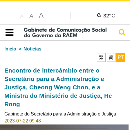
A
C
A
32°
A
Pesq
Índice
Início
Notícias
繁
简
PT
Encontro de intercâmbio entre o
Secretário para a Administração e
Justiça, Cheong Weng Chon, e a
Ministra do Ministério de Justiça, He
Rong
Gabinete do Secretário para a Administração e Justiça
2023-07-22 09:48