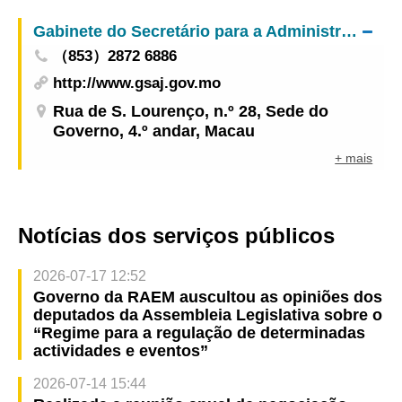
a partir de hoje (dia 21), às sextas-feiras, na
Macau
Gabinete do Secretário para a Administração e Justiça
Página Electrónica Especial Contra Epidemias
（853）2872 6886
http://www.gsaj.gov.mo
Rua de S. Lourenço, n.º 28, Sede do
Governo, 4.º andar, Macau
+ mais
Notícias dos serviços públicos
2026-07-17 12:52
Governo da RAEM auscultou as opiniões dos
deputados da Assembleia Legislativa sobre o
“Regime para a regulação de determinadas
actividades e eventos”
2026-07-14 15:44