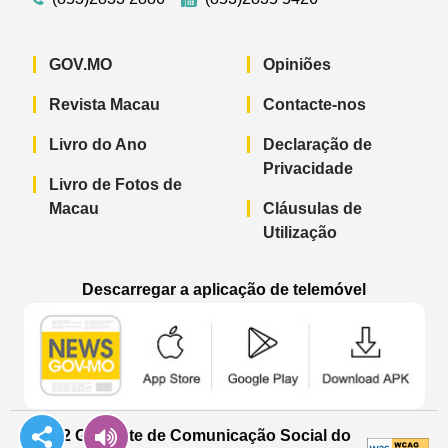
GOV.MO
Opiniões
Revista Macau
Contacte-nos
Livro do Ano
Declaração de
Privacidade
Livro de Fotos de
Macau
Cláusulas de
Utilização
Descarregar a aplicação de telemóvel
Aplicação de telemóvel “Notícias do G
Aplicação de telemóvel “
Aplicação 
© 2022 Gabinete de Comunicação Social do