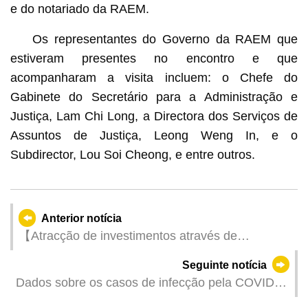
e do notariado da RAEM.
Os representantes do Governo da RAEM que
estiveram presentes no encontro e que
acompanharam a visita incluem: o Chefe do
Gabinete do Secretário para a Administração e
Justiça, Lam Chi Long, a Directora dos Serviços de
Assuntos de Justiça, Leong Weng In, e o
Subdirector, Lou Soi Cheong, e entre outros.
Anterior notícia
【Atracção de investimentos através de
exposições】 Há 15 anos a ajudar as empresas a
Seguinte notícia
expandir os seus canais de vendas, GMBPF cria
Dados sobre os casos de infecção pela COVID-
plataforma eficiente para promover a cooperação
19 na semana passada passam a ser divulgados,
económica e comercial entre Guangdong e