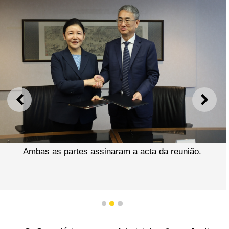
ANTERIOR
SEGU
Ambas as partes assinaram a acta da reunião.
1
2
3