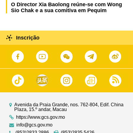
O Director Xia Baolong reúne-se com Wong
Sio Chak e a sua comitiva em Pequim
Inscrição
Avenida da Praia Grande, nos. 762-804, Edif. China
Plaza, 15.º andar, Macau
https://www.gcs.gov.mo
info@gcs.gov.mo
(853)2833 2886
(853)2835 5426