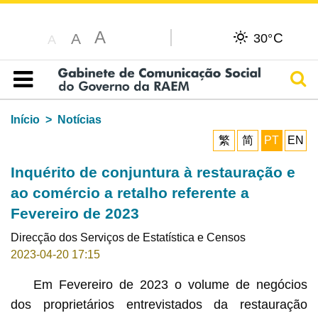
A
C
A
30°
A
Pesq
Índice
Início
Notícias
繁
简
PT
EN
Inquérito de conjuntura à restauração e
ao comércio a retalho referente a
Fevereiro de 2023
Direcção dos Serviços de Estatística e Censos
2023-04-20 17:15
Em Fevereiro de 2023 o volume de negócios
dos proprietários entrevistados da restauração