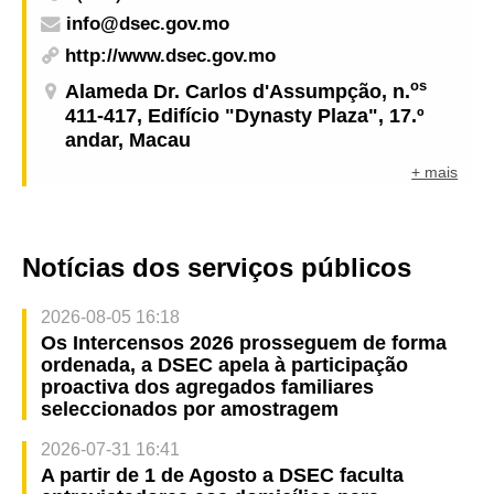
info@dsec.gov.mo
http://www.dsec.gov.mo
os
Alameda Dr. Carlos d'Assumpção, n.
411-417, Edifício "Dynasty Plaza", 17.º
andar, Macau
+ mais
Notícias dos serviços públicos
2026-08-05 16:18
Os Intercensos 2026 prosseguem de forma
ordenada, a DSEC apela à participação
proactiva dos agregados familiares
seleccionados por amostragem
2026-07-31 16:41
A partir de 1 de Agosto a DSEC faculta