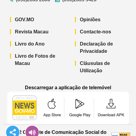
GOV.MO
Opiniões
Revista Macau
Contacte-nos
Livro do Ano
Declaração de
Privacidade
Livro de Fotos de
Macau
Cláusulas de
Utilização
Descarregar a aplicação de telemóvel
Aplicação de telemóvel “Notícias do G
Aplicação de telemóvel “
Aplicação 
© 2022 Gabinete de Comunicação Social do