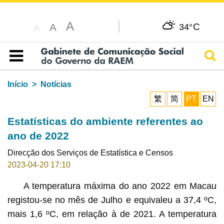
A
C
A
34°
A
Pesq
Índice
Início
Notícias
繁
简
PT
EN
Estatísticas do ambiente referentes ao
ano de 2022
Direcção dos Serviços de Estatística e Censos
2023-04-20 17:10
A temperatura máxima do ano 2022 em Macau
registou-se no mês de Julho e equivaleu a 37,4 ºC,
mais 1,6 ºC, em relação à de 2021. A temperatura