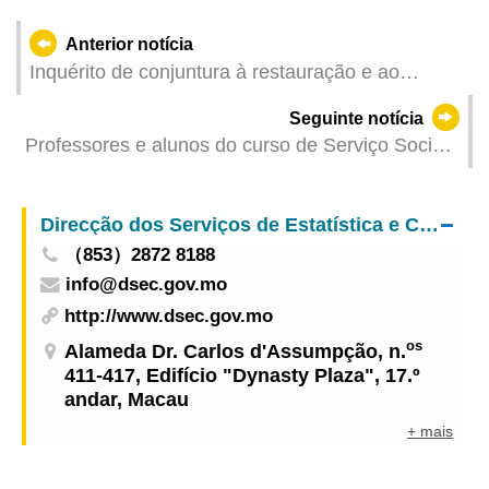
Anterior notícia
Inquérito de conjuntura à restauração e ao
comércio a retalho referente a Fevereiro de 2023
Seguinte notícia
Professores e alunos do curso de Serviço Social
da Universidade Politécnica de Macau realizaram
visita a Hengqin para um melhor conhecimento e
Direcção dos Serviços de Estatística e Censos
intercâmbio
（853）2872 8188
info@dsec.gov.mo
http://www.dsec.gov.mo
os
Alameda Dr. Carlos d'Assumpção, n.
411-417, Edifício "Dynasty Plaza", 17.º
andar, Macau
+ mais