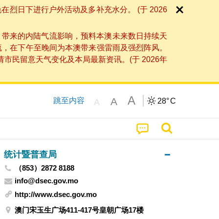
日下进行户外活动及多补充水分。 (于 2026
」带来的内陆气流影响，预料本澳未来数日持续天
流，在下午至晚间为本澳带来强雷雨及强烈阵风。
民留意天气变化及本局最新资讯。(于 2026年
A
A
跳至内容
28°
C
A
统计暨普查局
（853）2872 8188
info@dsec.gov.mo
http://www.dsec.gov.mo
澳门宋玉生广场411-417号皇朝广场17楼