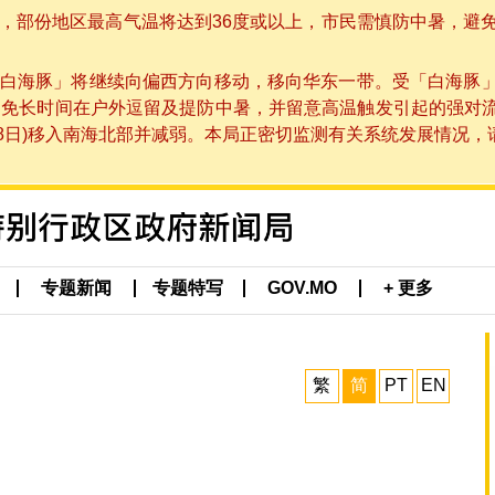
部份地区最高气温将达到36度或以上，市民需慎防中暑，避免在烈
白海豚」将继续向偏西方向移动，移向华东一带。受「白海豚
避免长时间在户外逗留及提防中暑，并留意高温触发引起的强对
8日)移入南海北部并减弱。本局正密切监测有关系统发展情况，请市
专题新闻
专题特写
GOV.MO
+ 更多
繁
简
PT
EN