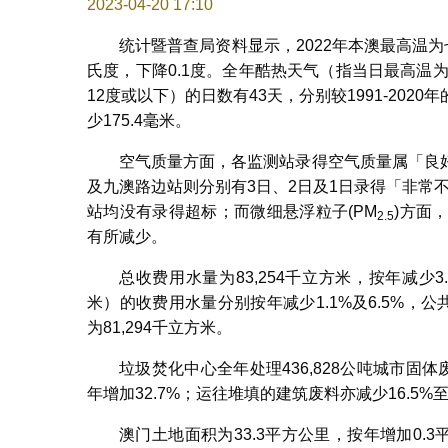
2023-04-20 17:10
统计暨普查局资料显示，2022年本澳最高温为七
氏度，下降0.1度。全年酷热天气（指当日最高温
12度或以下）的日数有43天，分别较1991-2020年
少175.4毫米。
空气质量方面，各监测站录得空气质量属「良
及九澳路边站则分别有3日、2日及1日录得「非常
站均没有录得超标；而微细悬浮粒子(PM
)方面
2.5
有所减少。
总收费用水量为83,254千立方米，按年减少3.
米）的收费用水量分别按年减少1.1%及6.5%，公
为81,294千立方米。
垃圾焚化中心全年处理436,828公吨城市固体
年增加32.7%；运往堆填的建筑废料亦减少16.5%至
澳门土地面积为33.3平方公里，按年增加0