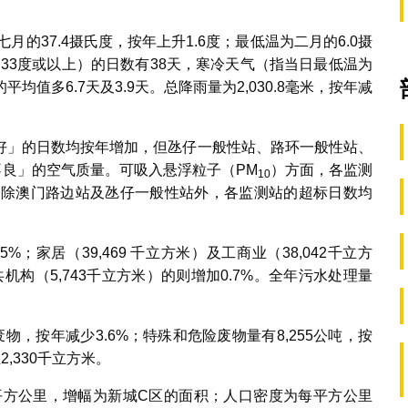
月的37.4摄氏度，按年上升1.6度；最低温为二月的6.0摄
为33度或以上）的日数有38天，寒冷天气（指当日最低温为
的平均值多6.7天及3.9天。总降雨量为2,030.8毫米，按年减
好」的日数均按年增加，但氹仔一般性站、路环一般性站、
不良」的空气质量。可吸入悬浮粒子（PM
）方面，各监测
10
，除澳门路边站及氹仔一般性站外，各监测站的超标日数均
5%；家居（39,469 千立方米）及工商业（38,042千立方
共机构（5,743千立方米）的则增加0.7%。全年污水处理量
废物，按年减少3.6%；特殊和危险废物量有8,255公吨，按
2,330千立方米。
.3平方公里，增幅为新城C区的面积；人口密度为每平方公里