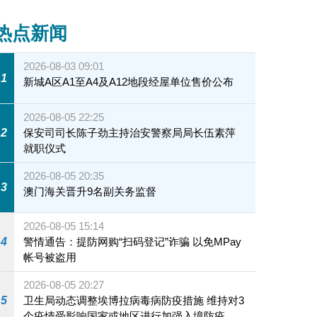
热点新闻
2026-08-03 09:01
1
新城A区A1至A4及A12地段经屋单位售价公布
2026-08-05 22:25
2
保安司司长陈子劲主持治安警察局局长伍素萍
就职仪式
2026-08-05 20:35
3
澳门海关晋升9名副关务监督
2026-08-05 15:14
4
警情通告：提防网购“扫码登记”诈骗 以免MPay
帐号被盗用
2026-08-05 20:27
5
卫生局动态调整埃博拉病毒病防疫措施 维持对3
个疫情受影响国家或地区进行加强入境防疫措