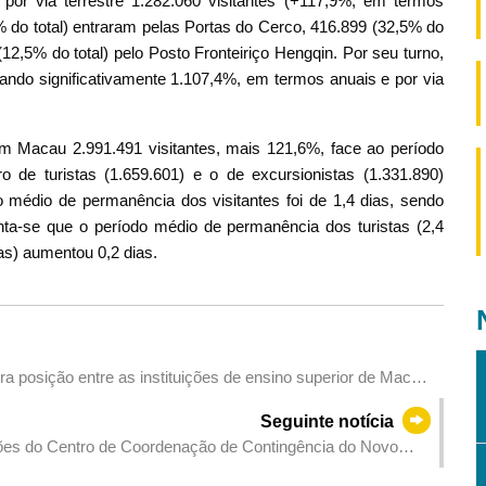
r via terrestre 1.282.060 visitantes (+117,9%, em termos
% do total) entraram pelas Portas do Cerco, 416.899 (32,5% do
2,5% do total) pelo Posto Fronteiriço Hengqin. Por seu turno,
ando significativamente 1.107,4%, em termos anuais e por via
m Macau 2.991.491 visitantes, mais 121,6%, face ao período
de turistas (1.659.601) e o de excursionistas (1.331.890)
médio de permanência dos visitantes foi de 1,4 dias, sendo
nta-se que o período médio de permanência dos turistas (2,4
ias) aumentou 0,2 dias.
a posição entre as instituições de ensino superior de Macau
quista de 12 medalhas de ouro
Seguinte notícia
ações do Centro de Coordenação de Contingência do Novo