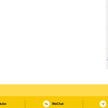
tube
WeChat