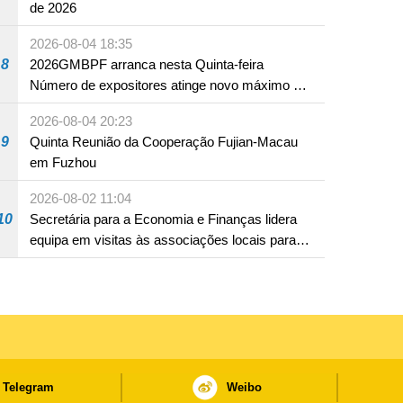
de 2026
2026-08-04 18:35
8
2026GMBPF arranca nesta Quinta-feira
Número de expositores atinge novo máximo em
18 anos
2026-08-04 20:23
9
Quinta Reunião da Cooperação Fujian-Macau
em Fuzhou
2026-08-02 11:04
10
Secretária para a Economia e Finanças lidera
equipa em visitas às associações locais para
consolidar consensos e promover os trabalhos
nas áreas económica e social
Telegram
Weibo