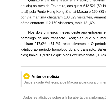
Quanto à via de entrada em Macau, chegaram po
anuais) no mês de Fevereiro, dos quais 642.521 (50,1
total) pela Ponte Hong Kong-Zhuhai-Macau e 160.889 (1
por via marítima chegaram 199.523 visitantes, aument
aérea entraram 112.160 visitantes, mais 121,6%.
Nos dois primeiros meses deste ano entraram e
homólogo do ano transacto. Realça-se que o número 
subiram 217,0% e 61,2%, respectivamente. O período 
idêntico ao período homólogo do ano transacto. Salie
dias) baixou 0,9 dias e que o dos excursionistas (0,3 d
Anterior notícia
Universidade Politécnica de Macau alcançou a primeir
no 46.º Campeonato Escolar de Atletismo com a con
Dados estatísticos sobre a linha aberta para inform
Tipo de Coronavírus (10 a 16 de Março de 2023)