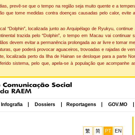
dias, prevê-se que o tempo na região seja muito quente e a tempe
ão que tome medidas contra doenças causadas pelo calor, evite ac
 “Dolphin”, localizada junto ao Arquipélago de Ryukyu, continue 
ntinental trazida pelo “Dolphin”, o tempo em Macau vai continuar
dãos devem evitar a permanência prolongada ao ar livre e tomar m
ras, que poderá provocar aguaceiros, trovoadas e rajadas de vento 
e, localizada perto da Ilha de Hainan se desloque para a parte No
ferido sistema, pelo que, apela-se à população que acompanhe a
Infografia
Dossiers
Reportagens
GOV.MO
繁
简
PT
EN