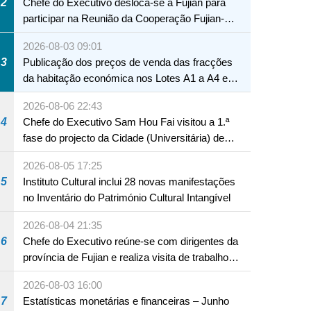
2
Chefe do Executivo desloca-se a Fujian para
participar na Reunião da Cooperação Fujian-
Macau
2026-08-03 09:01
3
Publicação dos preços de venda das fracções
da habitação económica nos Lotes A1 a A4 e
A12 da Zona A dos Novos Aterros
2026-08-06 22:43
4
Chefe do Executivo Sam Hou Fai visitou a 1.ª
fase do projecto da Cidade (Universitária) de
Educação Internacional de Macau e Hengqin
2026-08-05 17:25
5
Instituto Cultural inclui 28 novas manifestações
no Inventário do Património Cultural Intangível
2026-08-04 21:35
6
Chefe do Executivo reúne-se com dirigentes da
província de Fujian e realiza visita de trabalho
em Fuzhou
2026-08-03 16:00
7
Estatísticas monetárias e financeiras – Junho