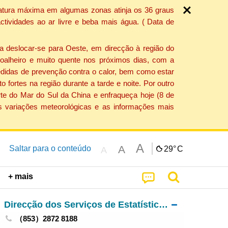
ratura máxima em algumas zonas atinja os 36 graus
tividades ao ar livre e beba mais água. ( Data de
a deslocar-se para Oeste, em direcção à região do
 soalheiro e muito quente nos próximos dias, com a
edidas de prevenção contra o calor, bem como estar
fortes na região durante a tarde e noite. Por outro
rte do Mar do Sul da China e enfraqueça hoje (8 de
s variações meteorológicas e as informações mais
A
A
Saltar para o conteúdo
29°
C
A
+ mais
Direcção dos Serviços de Estatística e Censos
（853）2872 8188