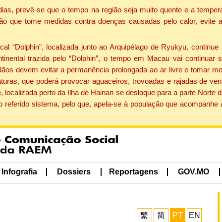
dias, prevê-se que o tempo na região seja muito quente e a tempe
ão que tome medidas contra doenças causadas pelo calor, evite ac
 “Dolphin”, localizada junto ao Arquipélago de Ryukyu, continue 
ntinental trazida pelo “Dolphin”, o tempo em Macau vai continuar
dãos devem evitar a permanência prolongada ao ar livre e tomar m
ras, que poderá provocar aguaceiros, trovoadas e rajadas de vento 
, localizada perto da Ilha de Hainan se desloque para a parte Norte
o referido sistema, pelo que, apela-se à população que acompanhe
Infografia
Dossiers
Reportagens
GOV.MO
繁
简
PT
EN