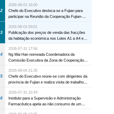
2026-08-01 16:00
2
Chefe do Executivo desloca-se a Fujian para
participar na Reunião da Cooperação Fujian-
Macau
2026-08-03 09:01
3
Publicação dos preços de venda das fracções
da habitação económica nos Lotes A1 a A4 e
A12 da Zona A dos Novos Aterros
2026-07-31 17:56
4
Ng Wai Han nomeada Coordenadora da
Comissão Executiva da Zona de Cooperação
Aprofundada entre Guangdong e Macau em
2026-08-04 21:35
Hengqin
5
Chefe do Executivo reúne-se com dirigentes da
província de Fujian e realiza visita de trabalho
em Fuzhou
2026-07-31 22:49
6
Instituto para a Supervisão e Administração
Farmacêutica apela ao não consumo de um
produto com substâncias medicamentosas