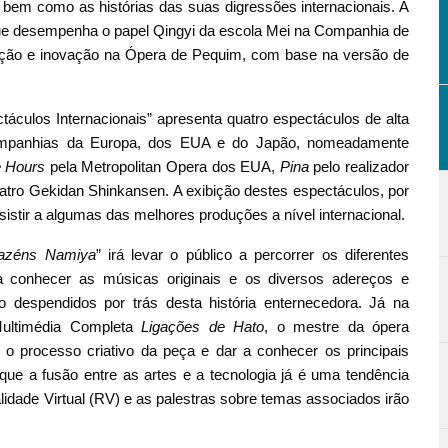
, bem como as histórias das suas digressões internacionais. A
, que desempenha o papel Qingyi da escola Mei na Companhia de
radição e inovação na Ópera de Pequim, com base na versão de
culos Internacionais” apresenta quatro espectáculos de alta
companhias da Europa, dos EUA e do Japão, nomeadamente
 Hours
pela Metropolitan Opera dos EUA,
Pina
pelo realizador
atro Gekidan Shinkansen. A exibição destes espectáculos, por
istir a algumas das melhores produções a nível internacional.
azéns Namiya
”
irá levar o público a percorrer os diferentes
 a conhecer as músicas originais e os diversos adereços e
 despendidos por trás desta história enternecedora. Já na
Multimédia Completa
Ligações de Hato
, o mestre da ópera
o processo criativo da peça e dar a conhecer os principais
e a fusão entre as artes e a tecnologia já é uma tendência
lidade Virtual (RV) e as palestras sobre temas associados irão