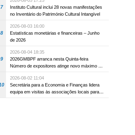
2026-08-05 17:25
ocidentais
7
Instituto Cultural inclui 28 novas manifestações
no Inventário do Património Cultural Intangível
2026-08-03 16:00
8
Estatísticas monetárias e financeiras – Junho
de 2026
2026-08-04 18:35
9
2026GMBPF arranca nesta Quinta-feira
Número de expositores atinge novo máximo em
18 anos
2026-08-02 11:04
10
Secretária para a Economia e Finanças lidera
equipa em visitas às associações locais para
consolidar consensos e promover os trabalhos
nas áreas económica e social