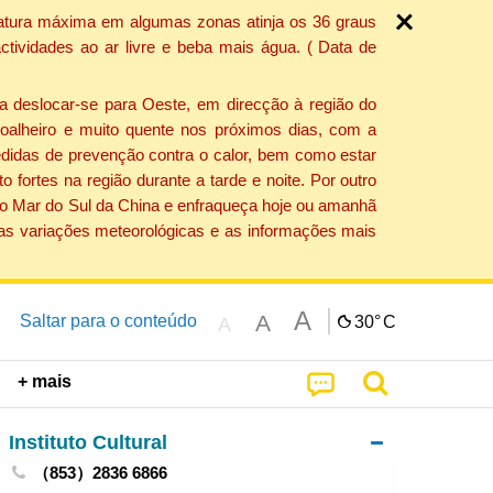
ratura máxima em algumas zonas atinja os 36 graus
tividades ao ar livre e beba mais água. ( Data de
a deslocar-se para Oeste, em direcção à região do
 soalheiro e muito quente nos próximos dias, com a
edidas de prevenção contra o calor, bem como estar
fortes na região durante a tarde e noite. Por outro
 do Mar do Sul da China e enfraqueça hoje ou amanhã
 as variações meteorológicas e as informações mais
A
A
Saltar para o conteúdo
30°
C
A
+ mais
Instituto Cultural
（853）2836 6866