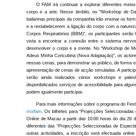
O FAM irá continuar a explorar diferentes meios
corpo e a arte. Nesse âmbito, no “Workshop de 
bailarinas principais da companhia irão ensinar os f
e a restabelecerem a ligação do corpo com a nature
Corpos Respiratórios (BBM)”, os participantes serão
vista a encontrar a conexão entre o sistema nerv
desenvolver o corpo e a mente. No “Workshop de M
Adeus Minha Concubina (Nova Adaptação)”, os actores 
nessas cenas, para demonstrar ao público, de forma e
apresentação de cenas de acção simuladas. A partic
serão ainda realizados vários workshops e palest
disponibilizados serviços de acessibilidade para algu
podem igualmente participar.
Para mais informações sobre o programa do Festiv
mo/fam
. Os bilhetes para “Projecções Seleccionadas 
Online de Macau a partir das 10:00 horas do dia 26 
diferentes das “Projecções Seleccionadas de Espectá
outras actividades, a inscrição será efectuada onlin