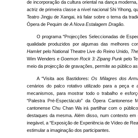
de incorporação da cultura oriental na dança moderna
actriz de primeira classe a nível nacional Shi Yihong
Teatro Jingju de Xangai, irá falar sobre o tema da t
Ópera de Pequim de
A Nova Estalagem Dragão
.
O programa “Projecções Seleccionadas de Espectá
qualidade produzidos por algumas das melhores 
Hamlet
pelo National Theatre Live do Reino Unido,
The
Wim Wenders e
Goemon Rock 3: Zipang Punk
pelo Te
meio da projecção de gravações, permite ao público ass
A “Visita aos Bastidores:
Os Milagres dos Arm
cenários do palco rotativo utilizado para a peça e
mecanismos, para mostrar todo o trabalho e esforço
“Palestra Pré-Espectáculo” da Ópera Cantonense 
cantonense Chu Chan Wa irá partilhar com o público 
destaques da mesma. Além disso, num contexto em qu
inegável, a “Exposição de Experiência de Vídeo de Rea
estimular a imaginação dos participantes.