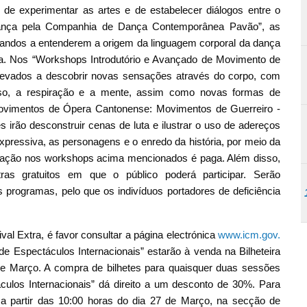
 de experimentar as artes e de estabelecer diálogos entre o
Dança pela Companhia de Dança Contemporânea Pavão”, as
ormandos a entenderem a origem da linguagem corporal da dança
za. Nos “Workshops Introdutório e Avançado de Movimento de
 levados a descobrir novas sensações através do corpo, com
oso, a respiração e a mente, assim como novas formas de
ovimentos de Ópera Cantonense: Movimentos de Guerreiro -
irão desconstruir cenas de luta e ilustrar o uso de adereços
xpressiva, as personagens e o enredo da história, por meio da
ipação nos workshops acima mencionados é paga. Além disso,
ras gratuitos em que o público poderá participar. Serão
ns programas, pelo que os indivíduos portadores de deficiência
al Extra, é favor consultar a página electrónica
www.icm.gov.
de Espectáculos Internacionais” estarão à venda na Bilheteira
de Março. A compra de bilhetes para quaisquer duas sessões
culos Internacionais” dá direito a um desconto de 30%. Para
e a partir das 10:00 horas do dia 27 de Março, na secção de