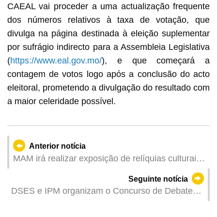
CAEAL vai proceder a uma actualização frequente
dos números relativos à taxa de votação, que
divulga na página destinada à eleição suplementar
por sufrágio indirecto para a Assembleia Legislativa
(
https://www.eal.gov.mo/
), e que começará a
contagem de votos logo após a conclusão do acto
eleitoral, prometendo a divulgação do resultado com
a maior celeridade possível.
Anterior notícia
MAM irá realizar exposição de relíquias culturais
do Museu do Palácio com destaque para
Seguinte notícia
catálogos e lembranças requintados
DSES e IPM organizam o Concurso de Debate
em Língua Portuguesa para Instituições de
Ensino Superior da China e da Ásia