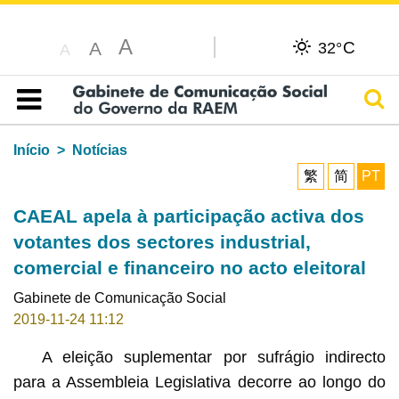
A
C
A
32°
A
Pesq
Índice
Início
Notícias
繁
简
PT
CAEAL apela à participação activa dos
votantes dos sectores industrial,
comercial e financeiro no acto eleitoral
Gabinete de Comunicação Social
2019-11-24 11:12
A eleição suplementar por sufrágio indirecto
para a Assembleia Legislativa decorre ao longo do