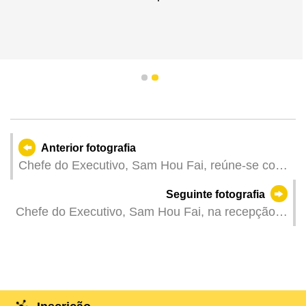
1
2
Anterior fotografia
Chefe do Executivo, Sam Hou Fai, reúne-se com
o ministro da Educação, Ciência e Inovação de
Seguinte fotografia
Portugal, Fernando Alexandre.
Chefe do Executivo, Sam Hou Fai, na recepção
do Dia de Portugal, de Camões e das
Comunidades Portuguesas.