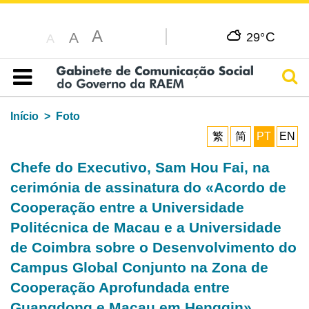
A
C
A
29°
A
Pesq
Índice
Início
Foto
繁
简
PT
EN
Chefe do Executivo, Sam Hou Fai, na
cerimónia de assinatura do «Acordo de
Cooperação entre a Universidade
Politécnica de Macau e a Universidade
de Coimbra sobre o Desenvolvimento do
Campus Global Conjunto na Zona de
Cooperação Aprofundada entre
Guangdong e Macau em Hengqin».