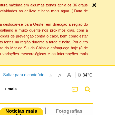
ratura máxima em algumas zonas atinja os 36 graus
tividades ao ar livre e beba mais água. ( Data de
a deslocar-se para Oeste, em direcção à região do
 soalheiro e muito quente nos próximos dias, com a
edidas de prevenção contra o calor, bem como estar
fortes na região durante a tarde e noite. Por outro
rte do Mar do Sul da China e enfraqueça hoje (8 de
s variações meteorológicas e as informações mais
A
A
Saltar para o conteúdo
34°
C
A
+ mais
Notícias mais
Fotografias