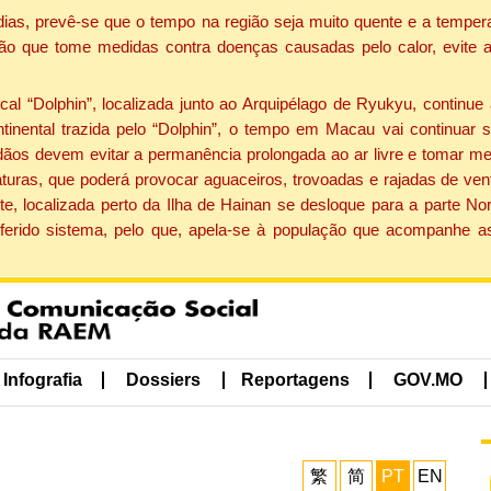
dias, prevê-se que o tempo na região seja muito quente e a tempe
ão que tome medidas contra doenças causadas pelo calor, evite ac
 “Dolphin”, localizada junto ao Arquipélago de Ryukyu, continue 
ntinental trazida pelo “Dolphin”, o tempo em Macau vai continuar
dãos devem evitar a permanência prolongada ao ar livre e tomar m
ras, que poderá provocar aguaceiros, trovoadas e rajadas de vento 
e, localizada perto da Ilha de Hainan se desloque para a parte No
ferido sistema, pelo que, apela-se à população que acompanhe a
Infografia
Dossiers
Reportagens
GOV.MO
繁
简
PT
EN