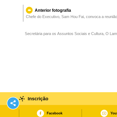
Anterior fotografia
Chefe do Executivo, Sam Hou Fai, convoca a reunião 
Turismo da APEC.
Secretária para os Assuntos Sociais e Cultura, O Lam
Ensino Superior da China e dos Países de Língua Por
Inscrição
Facebook
You