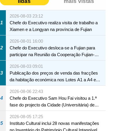
lidas
mais vistas
2026-08-03 23:12
1
Chefe do Executivo realiza visita de trabalho a
Xiamen e a Longyan na província de Fujian
2026-08-01 16:00
2
Chefe do Executivo desloca-se a Fujian para
participar na Reunião da Cooperação Fujian-
Macau
2026-08-03 09:01
3
Publicação dos preços de venda das fracções
da habitação económica nos Lotes A1 a A4 e
A12 da Zona A dos Novos Aterros
2026-08-06 22:43
4
Chefe do Executivo Sam Hou Fai visitou a 1.ª
fase do projecto da Cidade (Universitária) de
Educação Internacional de Macau e Hengqin
2026-08-05 17:25
5
Instituto Cultural inclui 28 novas manifestações
no Inventário do Património Cultural Intangível