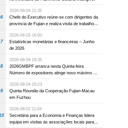
2026-08-04 21:35
6
Chefe do Executivo reúne-se com dirigentes da
província de Fujian e realiza visita de trabalho
NTE
em Fuzhou
2026-08-03 16:00
7
Estatísticas monetárias e financeiras – Junho
de 2026
2026-08-04 18:35
8
2026GMBPF arranca nesta Quinta-feira
Número de expositores atinge novo máximo em
18 anos
2026-08-04 20:23
9
Quinta Reunião da Cooperação Fujian-Macau
em Fuzhou
2026-08-02 11:04
10
Secretária para a Economia e Finanças lidera
equipa em visitas às associações locais para