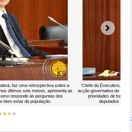
SEGUI
ia da Assembleia Legislativa, faz uma retrospectiva sobre a
va Especial de Macau, nos últimos seis meses, apresenta as
e do corrente ano, bem como responde às perguntas dos
e os assuntos ligados ao bem-estar da população.
1
2
3
4