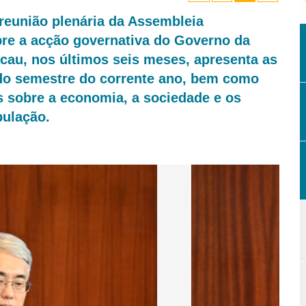
reunião plenária da Assembleia
obre a acção governativa do Governo da
cau, nos últimos seis meses, apresenta as
ndo semestre do corrente ano, bem como
 sobre a economia, a sociedade e os
pulação.