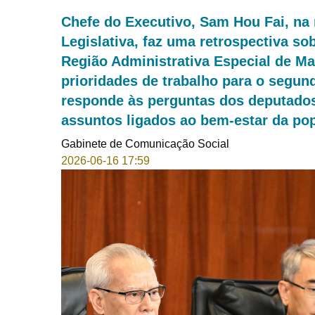
Chefe do Executivo, Sam Hou Fai, na 
Legislativa, faz uma retrospectiva s
Região Administrativa Especial de Ma
prioridades de trabalho para o segu
responde às perguntas dos deputados
assuntos ligados ao bem-estar da po
Gabinete de Comunicação Social
2026-06-16 17:59