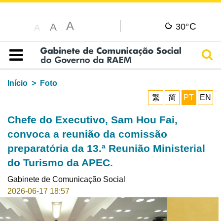
A
C
A
30°
A
Pesq
Índice
Início
Foto
繁
简
PT
EN
Chefe do Executivo, Sam Hou Fai,
convoca a reunião da comissão
preparatória da 13.ª Reunião Ministerial
do Turismo da APEC.
Gabinete de Comunicação Social
2026-06-17 18:57