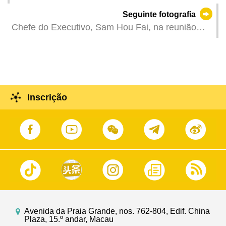
Dennis Ho)
Seguinte fotografia
Chefe do Executivo, Sam Hou Fai, na reunião
plenária da Assembleia Legislativa, faz uma
retrospectiva sobre a acção governativa do
Governo da Região Administrativa Especial de
Macau, nos últimos seis meses, apresenta as
prioridades de trabalho para o segundo semestre
Inscrição
do corrente ano, bem como responde às
perguntas dos deputados sobre a economia, a
sociedade e os assuntos ligados ao bem-estar da
população.
Avenida da Praia Grande, nos. 762-804, Edif. China
Plaza, 15.º andar, Macau