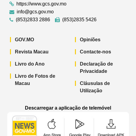
https://www.gcs.gov.mo
info@gcs.gov.mo
(853)2833 2886
(853)2835 5426
GOV.MO
Opiniões
Revista Macau
Contacte-nos
Livro do Ano
Declaração de
Privacidade
Livro de Fotos de
Macau
Cláusulas de
Utilização
Descarregar a aplicação de telemóvel
Aplicação de telemóvel “Notícias do G
Aplicação de telemóvel “
Aplicação 