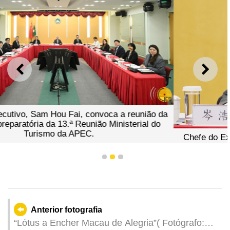
ANTERIOR
SEGU
ca a reunião da
Ministerial do
Chefe do Executivo, Sam Hou Fai, disc
da comissão preparatória da 13.ª Reuniã
Turismo da APEC.
1
2
3
Anterior fotografia
“Lótus a Encher Macau de Alegria”( Fotógrafo: