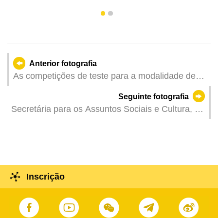
1
2
Anterior fotografia
As competições de teste para a modalidade de
ténis de mesa da 15.ª edição dos Jogos
Seguinte fotografia
Nacionais da zona de competição de Macau.
Secretária para os Assuntos Sociais e Cultura, O
Lam, em representação do Chefe do Executivo,
presente na cerimónia de graduação do ano
académico da 2024/2025 da Universidade
Politécnica de Macau.
Inscrição