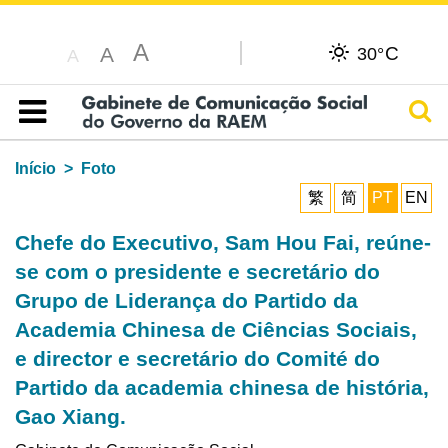
A
C
A
30°
A
Pesq
Índice
Início
Foto
繁
简
PT
EN
Chefe do Executivo, Sam Hou Fai, reúne-
se com o presidente e secretário do
Grupo de Liderança do Partido da
Academia Chinesa de Ciências Sociais,
e director e secretário do Comité do
Partido da academia chinesa de história,
Gao Xiang.