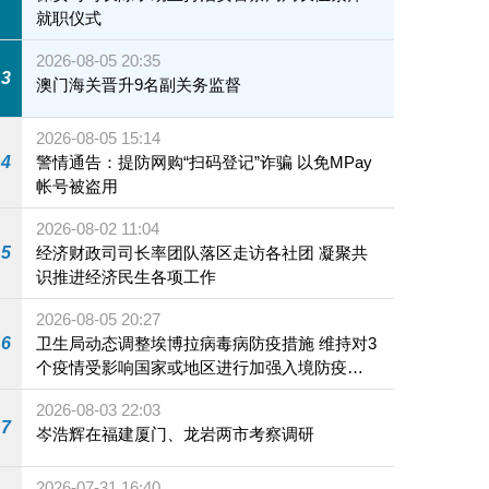
就职仪式
2026-08-05 20:35
3
澳门海关晋升9名副关务监督
2026-08-05 15:14
4
警情通告：提防网购“扫码登记”诈骗 以免MPay
帐号被盗用
2026-08-02 11:04
5
经济财政司司长率团队落区走访各社团 凝聚共
识推进经济民生各项工作
2026-08-05 20:27
6
卫生局动态调整埃博拉病毒病防疫措施 维持对3
个疫情受影响国家或地区进行加强入境防疫措
施
2026-08-03 22:03
7
岑浩辉在福建厦门、龙岩两市考察调研
2026-07-31 16:40