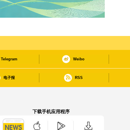
Telegram
Weibo
电子报
RSS
下载手机应用程序
澳门政府新闻 APP - App Store 下载
澳门政府新闻 APP - Google Pla
澳门政府新闻 APP -