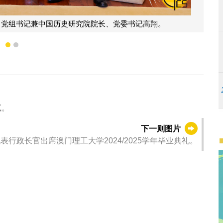
行政长官岑浩辉与中国社会科学院院长、党组书
1
2
试。
下一则图片
行政长官出席澳门理工大学2024/2025学年毕业典礼。