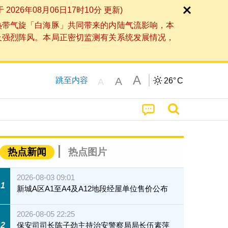
6年08月06日17时10分 更新)
热带气旋「白海豚」共同带来的内陆气流影响，本
及强烈阵风。本局正密切监测有关系统发展情况，
A
A
跳至内容
26°
C
A
热点新闻
热点图片
2026-08-03 09:01
1
新城A区A1至A4及A12地段经屋单位售价公布
2026-08-05 22:25
2
保安司司长陈子劲主持治安警察局局长伍素萍