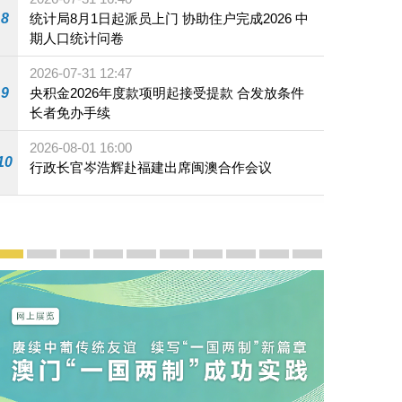
8
统计局8月1日起派员上门 协助住户完成2026 中
期人口统计问卷
记兼中国历史研究院院长、党委书记高翔一行合影。
2026-07-31 12:47
9
央积金2026年度款项明起接受提款 合发放条件
长者免办手续
2026-08-01 16:00
10
行政长官岑浩辉赴福建出席闽澳合作会议
宣传及推广
赓续中葡传统友谊 续写“一国两制”新篇章 — 澳门“一国
澳门名片集
行政长官岑浩辉11月18日发表2026年施政报
施政特写
澳门特别行政区经济和社会发展第二个五
横琴粤澳深度合作区专题网站
施政小讲堂
走进澳门
澳门相簿2020
《澳门微视