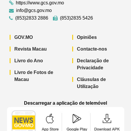
https://www.gcs.gov.mo
info@gcs.gov.mo
(853)2833 2886
(853)2835 5426
GOV.MO
Opiniões
Revista Macau
Contacte-nos
Livro do Ano
Declaração de
Privacidade
Livro de Fotos de
Macau
Cláusulas de
Utilização
Descarregar a aplicação de telemóvel
Aplicação de telemóvel “Notícias do G
Aplicação de telemóvel “
Aplicação 