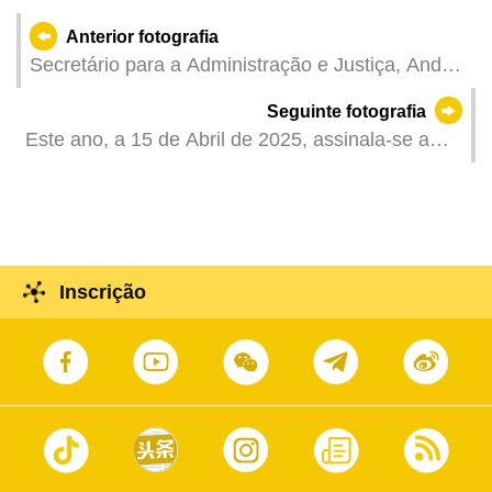
Anterior fotografia
Secretário para a Administração e Justiça, André
Cheong, na reunião plenária da Assembleia
Seguinte fotografia
Legislativa, para apresentar as Linhas de Acção
Este ano, a 15 de Abril de 2025, assinala-se a
Governativa da sua tutela para o ano financeiro
décima edição do «Dia da Educação da
de 2025 e responder às perguntas dos
Segurança Nacional». Iluminação dos marcos
deputados.
icónicos de Macau, Hengqin e Zhuhai, à noite,
para promover a segurança nacional. A Torre de
Macau, CCCC Huitong Hengqin Plaza na zona
Inscrição
financeira de Hengqin e o Centro Internacional de
Convenções e Exposições de Shizimen de
Zhuhai iluminados em simultâneo, exibindo
slogans de promoção da Educação da
Segurança Nacional, incluindo a “Implementação
plena do Perspectiva Geral da Segurança
Nacional”, “Educação da Segurança Nacional