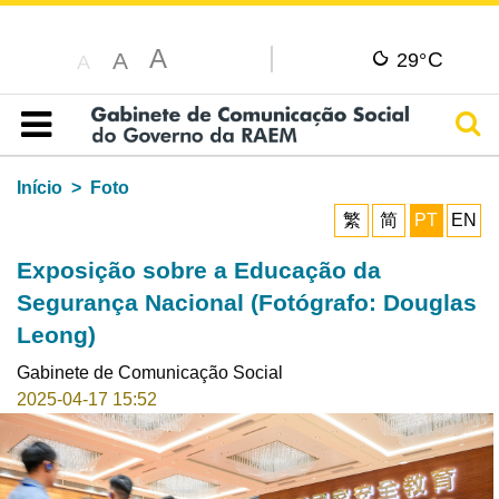
A
C
A
29°
A
Pesq
Índice
Início
Foto
繁
简
PT
EN
Exposição sobre a Educação da
Segurança Nacional (Fotógrafo: Douglas
Leong)
Gabinete de Comunicação Social
2025-04-17 15:52