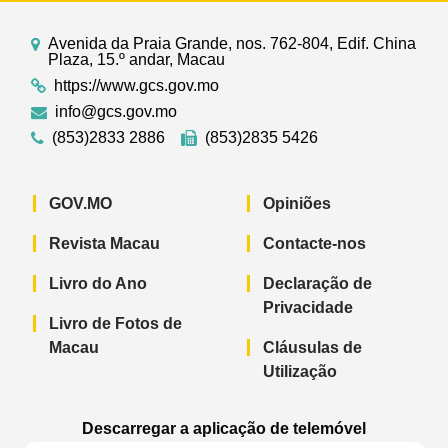
Dez anos de aprofundamento e Implementação"
e "Guangdong e Macau trabalham em conjunto
Avenida da Praia Grande, nos. 762-804, Edif. China
Plaza, 15.º andar, Macau
para consolidar a barreira de salvaguarda da
https://www.gcs.gov.mo
segurança ".
info@gcs.gov.mo
(853)2833 2886
(853)2835 5426
GOV.MO
Opiniões
Revista Macau
Contacte-nos
Livro do Ano
Declaração de
Privacidade
Livro de Fotos de
Macau
Cláusulas de
Utilização
Descarregar a aplicação de telemóvel