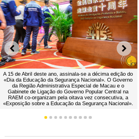
ANTERIOR
SEGU
A 15 de Abril deste ano, assinala-se a décima edição do
«Dia da Educação da Segurança Nacional». O Governo
da Região Administrativa Especial de Macau e o
Gabinete de Ligação do Governo Popular Central na
RAEM co-organizam pela oitava vez consecutiva, a
«Exposição sobre a Educação da Segurança Nacional».
1
2
3
4
5
6
7
8
9
10