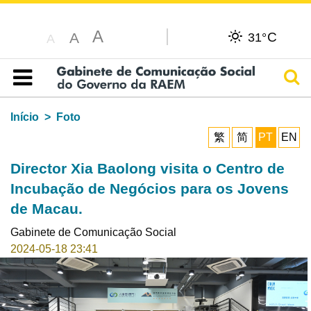
A
C
A
31°
A
Pesq
Índice
Início
Foto
繁
简
PT
EN
Director Xia Baolong visita o Centro de
Incubação de Negócios para os Jovens
de Macau.
Gabinete de Comunicação Social
2024-05-18 23:41