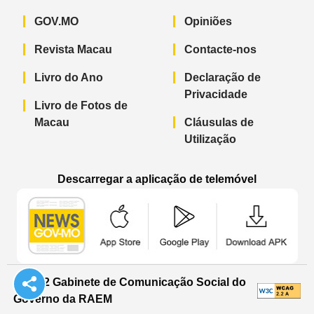
GOV.MO
Opiniões
Revista Macau
Contacte-nos
Livro do Ano
Declaração de
Privacidade
Livro de Fotos de
Macau
Cláusulas de
Utilização
Descarregar a aplicação de telemóvel
Aplicação de telemóvel “Notícias do G
Aplicação de telemóvel “
Aplicação 
© 2022 Gabinete de Comunicação Social do
Governo da RAEM