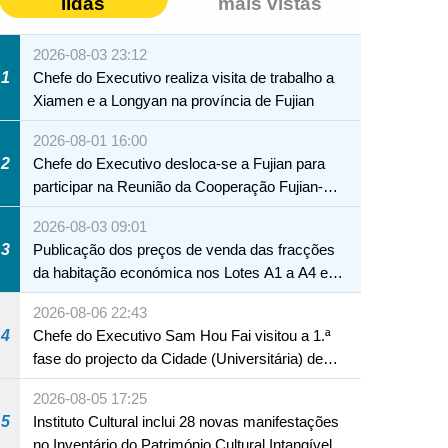
lidas
mais vistas
2026-08-03 23:12
1
Chefe do Executivo realiza visita de trabalho a
Xiamen e a Longyan na província de Fujian
2026-08-01 16:00
2
Chefe do Executivo desloca-se a Fujian para
participar na Reunião da Cooperação Fujian-
Macau
2026-08-03 09:01
3
Publicação dos preços de venda das fracções
da habitação económica nos Lotes A1 a A4 e
A12 da Zona A dos Novos Aterros
2026-08-06 22:43
4
Chefe do Executivo Sam Hou Fai visitou a 1.ª
fase do projecto da Cidade (Universitária) de
Educação Internacional de Macau e Hengqin
2026-08-05 17:25
5
Instituto Cultural inclui 28 novas manifestações
no Inventário do Património Cultural Intangível