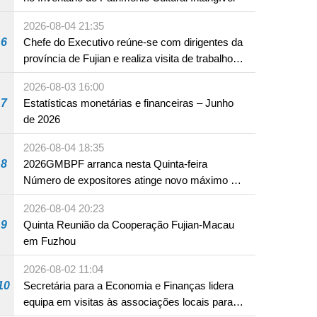
2026-08-04 21:35
6
Chefe do Executivo reúne-se com dirigentes da
província de Fujian e realiza visita de trabalho
em Fuzhou
2026-08-03 16:00
7
Estatísticas monetárias e financeiras – Junho
de 2026
2026-08-04 18:35
8
2026GMBPF arranca nesta Quinta-feira
Número de expositores atinge novo máximo em
18 anos
2026-08-04 20:23
9
Quinta Reunião da Cooperação Fujian-Macau
em Fuzhou
2026-08-02 11:04
10
Secretária para a Economia e Finanças lidera
equipa em visitas às associações locais para