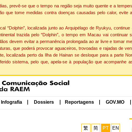
dias, prevê-se que o tempo na região seja muito quente e a tempe
ão que tome medidas contra doenças causadas pelo calor, evite ac
 “Dolphin”, localizada junto ao Arquipélago de Ryukyu, continue 
ntinental trazida pelo “Dolphin”, o tempo em Macau vai continuar
dãos devem evitar a permanência prolongada ao ar livre e tomar m
ras, que poderá provocar aguaceiros, trovoadas e rajadas de vento 
e, localizada perto da Ilha de Hainan se desloque para a parte No
ferido sistema, pelo que, apela-se à população que acompanhe a
Infografia
Dossiers
Reportagens
GOV.MO
繁
简
PT
EN