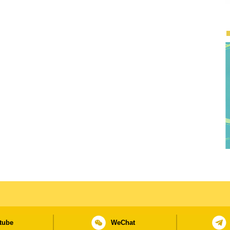
tube
WeChat