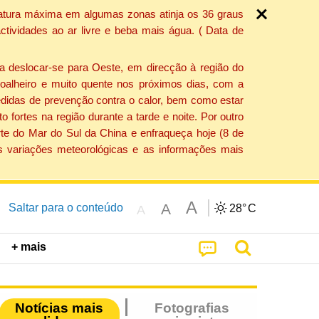
ratura máxima em algumas zonas atinja os 36 graus
tividades ao ar livre e beba mais água. ( Data de
a deslocar-se para Oeste, em direcção à região do
 soalheiro e muito quente nos próximos dias, com a
edidas de prevenção contra o calor, bem como estar
fortes na região durante a tarde e noite. Por outro
rte do Mar do Sul da China e enfraqueça hoje (8 de
s variações meteorológicas e as informações mais
A
A
Saltar para o conteúdo
28°
C
A
+ mais
Notícias mais
Fotografias