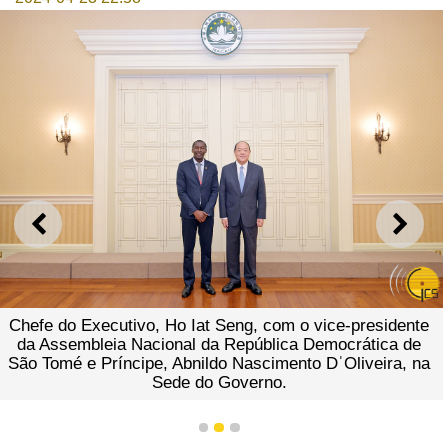
ANTERIOR
SEGU
do Executivo, Ho Iat Seng, com o vice-presidente
Chefe 
sembleia Nacional da República Democrática de
da As
mé e Príncipe, Abnildo Nascimento DˈOliveira, na
São To
Sede do Governo.
1
2
3