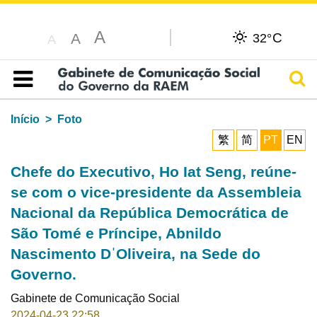
A
C
A
32°
A
Pesq
Índice
Início
Foto
繁
简
PT
EN
Chefe do Executivo, Ho Iat Seng, reúne-
se com o vice-presidente da Assembleia
Nacional da República Democrática de
São Tomé e Príncipe, Abnildo
Nascimento DˈOliveira, na Sede do
Governo.
Gabinete de Comunicação Social
2024-04-23 22:58