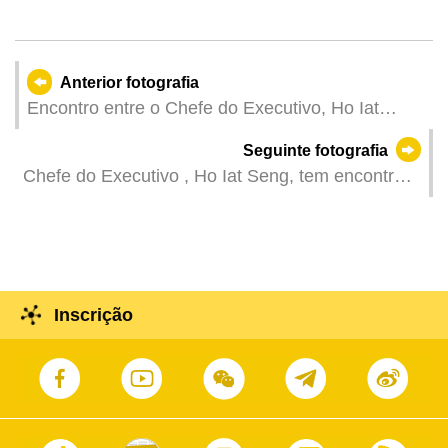
Anterior fotografia
Encontro entre o Chefe do Executivo, Ho Iat
Seng, e o ministro da Indústria e Comércio da
Seguinte fotografia
República de Angola, Rui Miguêns de Oliveira, na
Chefe do Executivo , Ho Iat Seng, tem encontro
Sede do Governo.
com o vice-primeiro-ministro, ministro das
Finanças e do Fomento Empresarial e ministro da
Economia Digital da República de Cabo Verde,
Olavo Correia, na Sede do Governo.
Inscrição