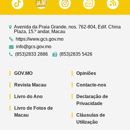
Avenida da Praia Grande, nos. 762-804, Edif. China
Plaza, 15.º andar, Macau
https://www.gcs.gov.mo
info@gcs.gov.mo
(853)2833 2886
(853)2835 5426
GOV.MO
Opiniões
Revista Macau
Contacte-nos
Livro do Ano
Declaração de
Privacidade
Livro de Fotos de
Macau
Cláusulas de
Utilização