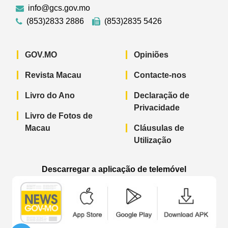
info@gcs.gov.mo
(853)2833 2886
(853)2835 5426
GOV.MO
Opiniões
Revista Macau
Contacte-nos
Livro do Ano
Declaração de
Privacidade
Livro de Fotos de
Macau
Cláusulas de
Utilização
Descarregar a aplicação de telemóvel
Aplicação de telemóvel “Notícias do G
Aplicação de telemóvel “
Aplicação 