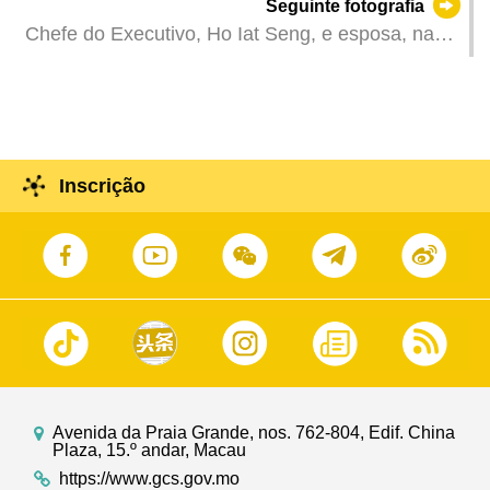
Seguinte fotografia
empresas integradas de turismo e lazer, durante
Chefe do Executivo, Ho Iat Seng, e esposa, na
o Novo Ano Lunar.
cerimónia que dá início à Parada de Celebração
do Ano do Coelho.
Inscrição
Avenida da Praia Grande, nos. 762-804, Edif. China
Plaza, 15.º andar, Macau
https://www.gcs.gov.mo