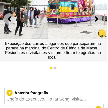
ANTERIOR
SEGU
Exposição dos carros alegóricos que participaram na
parada na marginal do Centro de Ciência de Macau.
Residentes e visitantes visitam e tiram fotografias no
local.
1
2
Anterior fotografia
Chefe do Executivo, Ho Iat Seng, visita
instalações dos elementos não jogo das seis