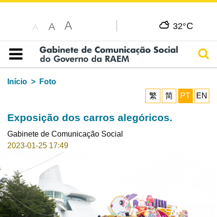
A
C
A
32°
A
Pesq
Índice
Início
Foto
繁
简
PT
EN
Exposição dos carros alegóricos.
Gabinete de Comunicação Social
2023-01-25 17:49